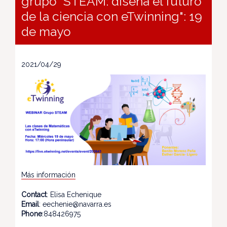
grupo "STEAM: diseña el futuro
de la ciencia con eTwinning": 19
de mayo
2021/04/29
Más información
Contact
: Elisa Echenique
Email
: eechenie@navarra.es
Phone
:848426975