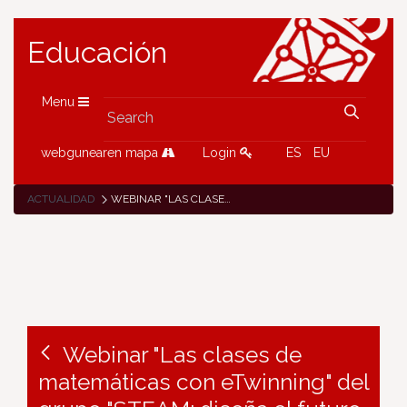
Educación
Menu
webgunearen mapa
Login
ES
EU
ACTUALIDAD
WEBINAR "LAS CLASES DE MATEMÁTICAS CON ETWINNING" DEL GRUPO "STEAM: DISEÑA EL FUTURO DE LA CIENCIA CON ETWINNING": 19 DE MAYO
Webinar "Las clases de
matemáticas con eTwinning" del