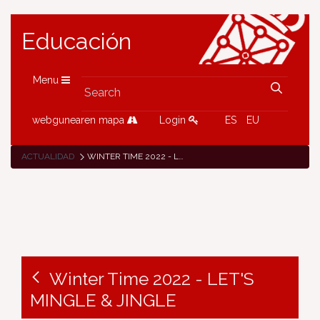
Educación
Menu
webgunearen mapa
Login
ES
EU
ACTUALIDAD
WINTER TIME 2022 - LET'S MINGLE & JINGLE
Winter Time 2022 - LET'S
MINGLE & JINGLE