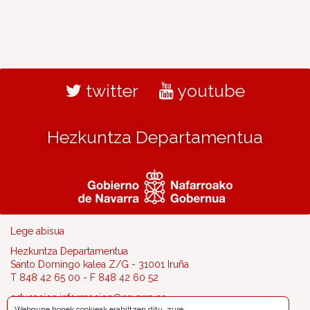
twitter
youtube
Hezkuntza Departamentua
Lege abisua
Hezkuntza Departamentua
Santo Domingo kalea Z/G - 31001 Iruña
T 848 42 65 00 - F 848 42 60 52
educacion.informacion@navarra.es
Webgune honek cookieak erabiltzen ditu, zure