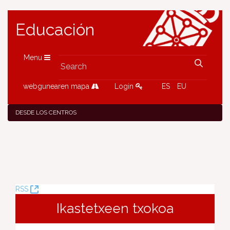
Educación
Menu
webgunearen mapa
Login
ES
EU
DESDE LOS CENTROS
(Opens
RSS
New
Ikastetxeen txokoa
Window)