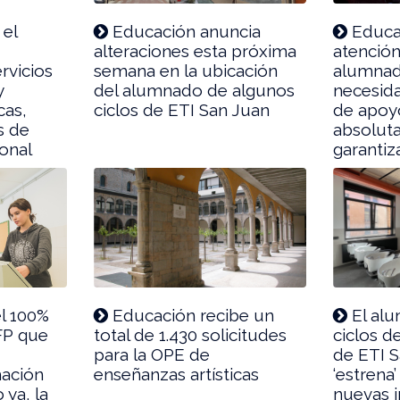
 el
Educación anuncia
Educac
alteraciones esta próxima
atención
rvicios
semana en la ubicación
alumnad
y
del alumnado de algunos
necesida
cas,
ciclos de ETI San Juan
de apoy
s de
absolut
onal
garantiz
l 100%
Educación recibe un
El alu
FP que
total de 1.430 solicitudes
ciclos d
para la OPE de
de ETI 
mación
enseñanzas artísticas
‘estrena’
 ya, la
nuevas i