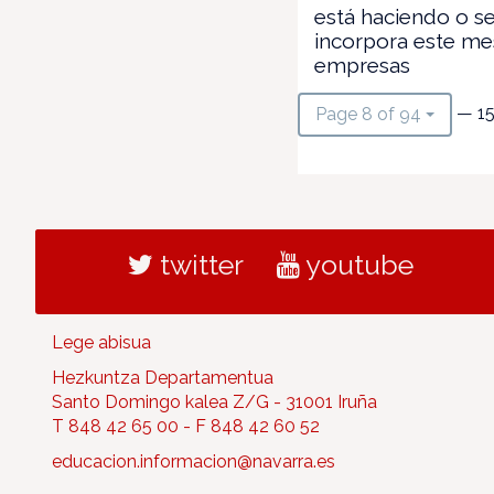
está haciendo o s
incorpora este mes
empresas
— 15
Page 8 of 94
twitter
youtube
Lege abisua
Hezkuntza Departamentua
Santo Domingo kalea Z/G - 31001 Iruña
T 848 42 65 00 - F 848 42 60 52
educacion.informacion@navarra.es