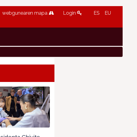
webgunearen mapa
Login
ES
EU
sidenta Chivite