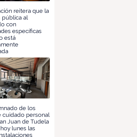
ión reitera que la
 pública al
o con
des específicas
o está
amente
ada
mnado de los
e cuidado personal
San Juan de Tudela
 hoy lunes las
nstalaciones