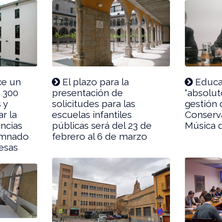
ce un
El plazo para la
Educac
 300
presentación de
“absolut
 y
solicitudes para las
gestión 
ar la
escuelas infantiles
Conserva
ancias
públicas será del 23 de
Música 
lumnado
febrero al 6 de marzo
esas