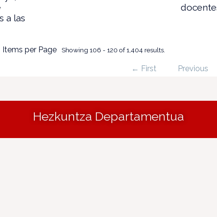
e
docente
 a las
 Items per Page
Showing 106 - 120 of 1,404 results.
← First
Previous
Hezkuntza Departamentua