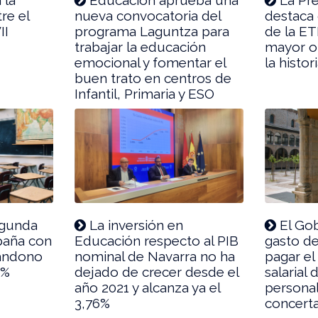
re el
nueva convocatoria del
destaca 
II
programa Laguntza para
de la ET
trabajar la educación
mayor o
emocional y fomentar el
la histo
buen trato en centros de
Infantil, Primaria y ESO
egunda
La inversión en
El Gob
paña con
Educación respecto al PIB
gasto de
andono
nominal de Navarra no ha
pagar el
8%
dejado de crecer desde el
salarial 
año 2021 y alcanza ya el
personal
3,76%
concert