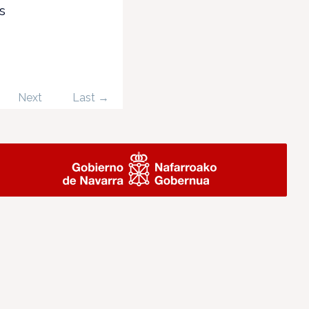
s
Next
Last →