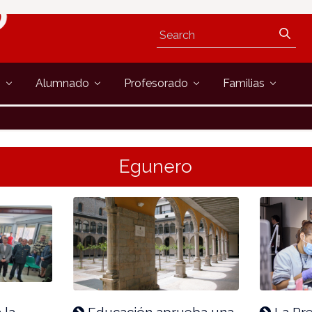
s
Alumnado
Profesorado
Familias
Egunero
 la
Educación aprueba una
La Pre