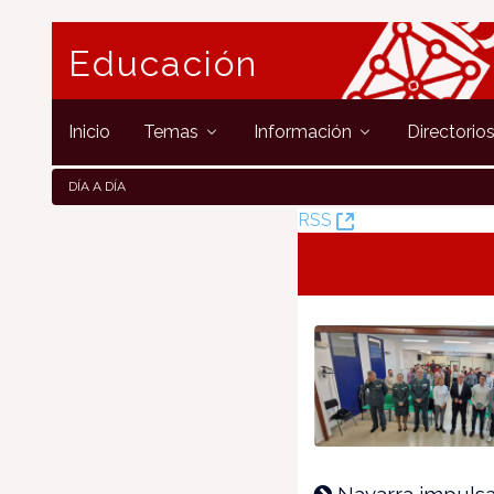
Educación
Inicio
Temas
Información
Directorio
DÍA A DÍA
(Opens
RSS
New
Window)
Navarra impulsa