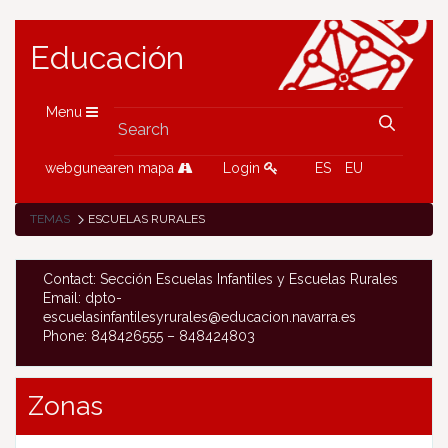
Educación
Menu
webgunearen mapa
Login
ES
EU
TEMAS
ESCUELAS RURALES
Contact: Sección Escuelas Infantiles y Escuelas Rurales
Email: dpto-
escuelasinfantilesyrurales@educacion.navarra.es
Phone: 848426555 – 848424803
Zonas