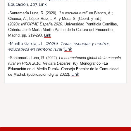
Educación, 407.
Link
-Santamaría Luna, R. (2020).
“La escuela rural”
en Blanco, A.;
Chueca, A.; López-Ruiz, J.A. y Mora, S. [Coord. y Ed.]
(2020):
INFORME España 2020.
Universidad Pontificia Comillas,
Cátedra José María Martín Patino de la Cultura del Encuentro.
Madrid. pp. 219-290.
Link
-Murillo García, J.L. (2026).
"Aulas, escuelas y centros
educativos en territorio rural"
Link
-
Santamaría Luna, R. (202
2
):
La competencia global de la escuela
rural en PISA 2018.
R
evista
Debates.
(8). Monográfico «La
Educación en el Medio Rural». Consejo Escolar de la Comunidad
Link
de Madrid. (publicación digital 2022).