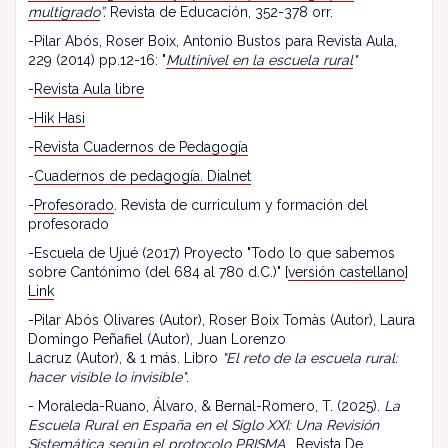
multigrado
”.
Revista de Educación, 352-378 orr.
-Pilar Abós, Roser Boix, Antonio Bustos para Revista Aula,
229 (2014) pp.12-16: "
Multinivel en la escuela rural
"
-
Revista Aula libre
-
Hik Hasi
-
Revista Cuadernos de Pedagogía
-
Cuadernos de pedagogía. Dialnet
-
Profesorado
. Revista de curriculum y formación del
profesorado
-Escuela de Ujué (2017) Proyecto "Todo lo que sabemos
sobre Cantónimo (del 684 al 780 d.C.)" [
versión castellano
]
Link
-Pilar Abós Olivares (Autor), Roser Boix Tomàs (Autor), Laura
Domingo Peñafiel (Autor), Juan Lorenzo
Lacruz (Autor), & 1 más. Libro
"El reto de la escuela rural:
hacer visible lo invisible"
.
- Moraleda-Ruano, Álvaro, & Bernal-Romero, T. (2025).
La
Escuela Rural en España en el Siglo XXI: Una Revisión
Sistemática según el protocolo PRISMA
. Revista De