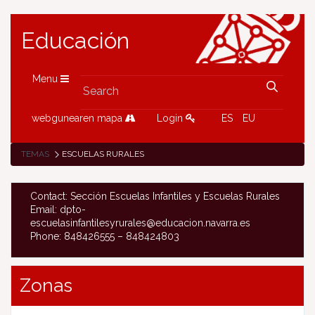
Educación
Menu
webgunearen mapa
Login
ES
EU
TEMAS
ESCUELAS RURALES
Contact: Sección Escuelas Infantiles y Escuelas Rurales
Email: dpto-
escuelasinfantilesyrurales@educacion.navarra.es
Phone: 848426555 – 848424803
Zonas