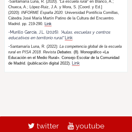
-Santamaría Luna, R. (2020).
“La escuela rural”
en Blanco, A.;
Chueca, A.; López-Ruiz, J.A. y Mora, S. [Coord. y Ed.]
(2020):
INFORME España 2020.
Universidad Pontificia Comillas,
Cátedra José María Martín Patino de la Cultura del Encuentro.
Madrid. pp. 219-290.
Link
-Murillo García, J.L. (2026).
"Aulas, escuelas y centros
educativos en territorio rural"
Link
-
Santamaría Luna, R. (202
2
):
La competencia global de la escuela
rural en PISA 2018.
R
evista
Debates.
(8). Monográfico «La
Educación en el Medio Rural». Consejo Escolar de la Comunidad
Link
de Madrid. (publicación digital 2022).
twitter
youtube