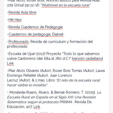
-Pilar Abós, Roser Boix, Antonio Bustos para Revista Aula,
229 (2014) pp.12-16: "
Multinivel en la escuela rural
"
-
Revista Aula libre
-
Hik Hasi
-
Revista Cuadernos de Pedagogía
-
Cuadernos de pedagogía. Dialnet
-
Profesorado
. Revista de curriculum y formación del
profesorado
-Escuela de Ujué (2017) Proyecto "Todo lo que sabemos
sobre Cantónimo (del 684 al 780 d.C.)" [
versión castellano
]
Link
-Pilar Abós Olivares (Autor), Roser Boix Tomàs (Autor), Laura
Domingo Peñafiel (Autor), Juan Lorenzo
Lacruz (Autor), & 1 más. Libro
"El reto de la escuela rural:
hacer visible lo invisible"
.
- Moraleda-Ruano, Álvaro, & Bernal-Romero, T. (2025).
La
Escuela Rural en España en el Siglo XXI: Una Revisión
Sistemática según el protocolo PRISMA
. Revista De
Educación, 407.
Link