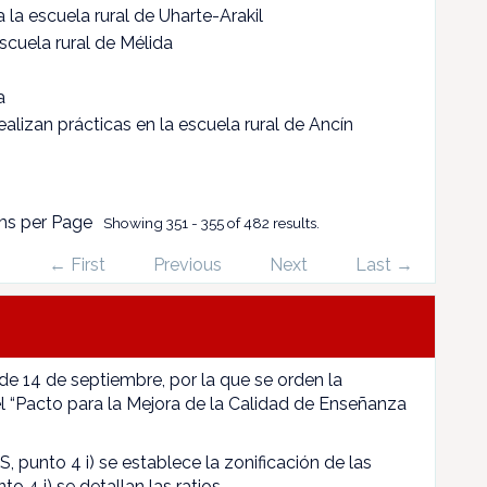
a la escuela rural de Uharte-Arakil
 escuela rural de Mélida
a
ealizan prácticas en la escuela rural de Ancín
ms per Page
Showing 351 - 355 of 482 results.
← First
Previous
Next
Last →
 de 14 de septiembre, por la que se orden la
l “Pacto para la Mejora de la Calidad de Enseñanza
, punto 4 i) se establece la zonificación de las
to 4 j) se detallan las ratios.