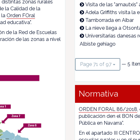
 distintas zonas rurales
Visita de las "amautxis" 
e la Calidad de la
Adela Griffiths visita la
 la
Orden FOral
Tamborrada en Aibar
ad educativa".
La nieve llega a Otsont
ón de la Red de Escuelas
Universitarias danesas r
ración de las zonas a nivel
Albiste gehiago
— 5 Ite
Page 71 of 97
Normativa
ORDEN FORAL 86/2018
,
publicación den el BON de
Pública en Navarra”.
En el apartado III CENTROS
escuelas rurales y en el pun