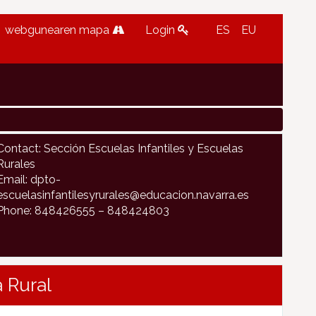
webgunearen mapa
Login
ES
EU
Contact: Sección Escuelas Infantiles y Escuelas
Rurales
Email: dpto-
escuelasinfantilesyrurales@educacion.navarra.es
Phone: 848426555 – 848424803
 Rural