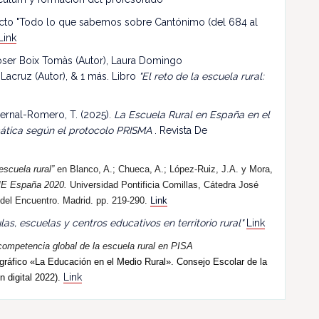
ecto "Todo lo que sabemos sobre Cantónimo (del 684 al
Link
 Roser Boix Tomàs (Autor), Laura Domingo
 Lacruz (Autor), & 1 más. Libro
"El reto de la escuela rural:
ernal-Romero, T. (2025).
La Escuela Rural en España en el
mática según el protocolo PRISMA
. Revista De
escuela rural”
en Blanco, A.; Chueca, A.; López-Ruiz, J.A. y Mora,
E España 2020.
Universidad Pontificia Comillas, Cátedra José
 del Encuentro. Madrid. pp. 219-290.
Link
las, escuelas y centros educativos en territorio rural"
Link
competencia global de la escuela rural en PISA
ráfico «La Educación en el Medio Rural». Consejo Escolar de la
Link
n digital 2022).