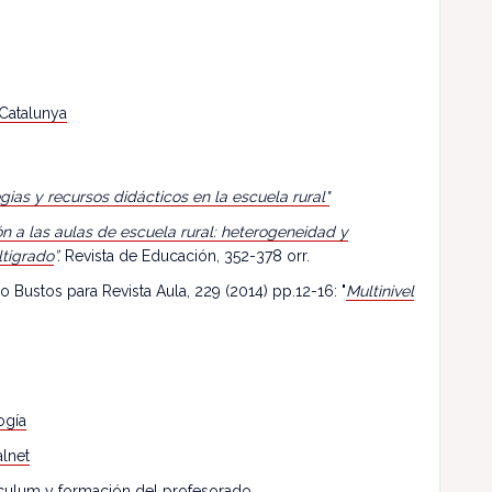
 Catalunya
egias y recursos didácticos en la escuela rural"
n a las aulas de escuela rural: heterogeneidad y
ltigrado
”.
Revista de Educación, 352-378 orr.
o Bustos para Revista Aula, 229 (2014) pp.12-16: "
Multinivel
ogía
lnet
riculum y formación del profesorado