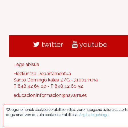
twitter
youtube
Lege abisua
Hezkuntza Departamentua
Santo Domingo kalea Z/G - 31001 Iruña
T 848 42 65 00 - F 848 42 60 52
educacion.informacion@navarra.es
Webgune honek cookieak erabiltzen ditu, zure nabigazio azturak aztert
dugu onartzen duzula cookieak erabiltzea.
Argibide gehiago
.