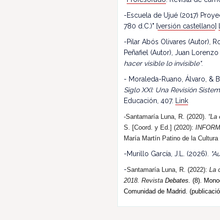
-Escuela de Ujué (2017) Proy
780 d.C.)" [
versión castellano
]
-Pilar Abós Olivares (Autor),
Peñafiel (Autor), Juan Lorenzo
hacer visible lo invisible"
.
- Moraleda-Ruano, Álvaro, & B
Siglo XXI: Una Revisión Siste
Educación, 407.
Link
-Santamaría Luna, R. (2020).
“La 
S. [Coord. y Ed.] (2020):
INFORM
María Martín Patino de la Cultura
-Murillo García, J.L. (2026).
"Au
-
Santamaría Luna, R. (202
2
):
La 
2018.
R
evista
Debates.
(8). Monog
Comunidad de Madrid. (publicació