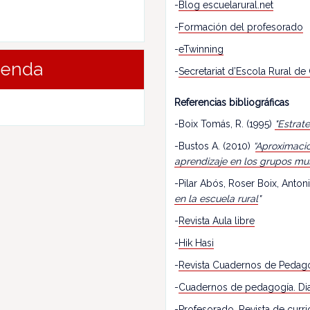
-
Blog escuelarural.net
-
Formación del profesorado
-
eTwinning
renda
-
Secretariat d’Escola Rural de
Referencias bibliográficas
-Boix Tomás, R. (1995)
"Estrat
-Bustos A. (2010)
“
Aproximació
aprendizaje en los grupos mu
-Pilar Abós, Roser Boix, Antoni
en la escuela rural
"
-
Revista Aula libre
-
Hik Hasi
-
Revista Cuadernos de Pedag
-
Cuadernos de pedagogía. Dia
-
Profesorado
. Revista de cur