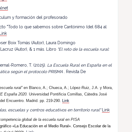
lnet
riculum y formación del profesorado
ecto "Todo lo que sabemos sobre Cantónimo (del 684 al
Link
 Roser Boix Tomàs (Autor), Laura Domingo
 Lacruz (Autor), & 1 más. Libro
"El reto de la escuela rural:
ernal-Romero, T. (2025).
La Escuela Rural en España en el
mática según el protocolo PRISMA
. Revista De
escuela rural”
en Blanco, A.; Chueca, A.; López-Ruiz, J.A. y Mora,
E España 2020.
Universidad Pontificia Comillas, Cátedra José
 del Encuentro. Madrid. pp. 219-290.
Link
las, escuelas y centros educativos en territorio rural"
Link
competencia global de la escuela rural en PISA
ráfico «La Educación en el Medio Rural». Consejo Escolar de la