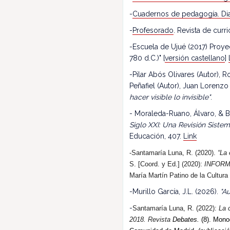
-
Cuadernos de pedagogía. Dia
-
Profesorado
. Revista de cur
-Escuela de Ujué (2017) Proy
780 d.C.)" [
versión castellano
]
-Pilar Abós Olivares (Autor),
Peñafiel (Autor), Juan Lorenzo
hacer visible lo invisible"
.
- Moraleda-Ruano, Álvaro, & B
Siglo XXI: Una Revisión Siste
Educación, 407.
Link
-Santamaría Luna, R. (2020).
“La 
S. [Coord. y Ed.] (2020):
INFORM
María Martín Patino de la Cultura
-Murillo García, J.L. (2026).
"Au
-
Santamaría Luna, R. (202
2
):
La 
2018.
R
evista
Debates.
(8). Monog