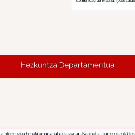
Comunidad de Madrid. (publicació
Hezkuntza Departamentua
uz informazioa hobeki eman ahal diezazugun. Nabigatzailean cookieak blok