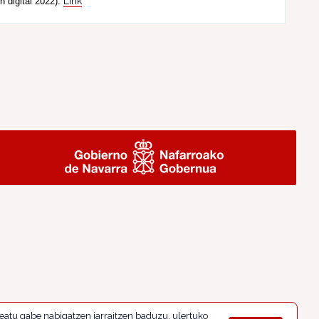
Link
n digital 2022).
eatu gabe nabigatzen jarraitzen baduzu, ulertuko