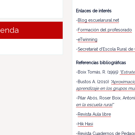
Enlaces de interés
-
Blog escuelarural.net
renda
-
Formación del profesorado
-
eTwinning
-
Secretariat d’Escola Rural de
Referencias bibliográficas
-Boix Tomás, R. (1995)
"Estrat
-Bustos A. (2010)
“
Aproximació
aprendizaje en los grupos mu
-Pilar Abós, Roser Boix, Antoni
en la escuela rural
"
-
Revista Aula libre
-
Hik Hasi
-
Revista Cuadernos de Pedag