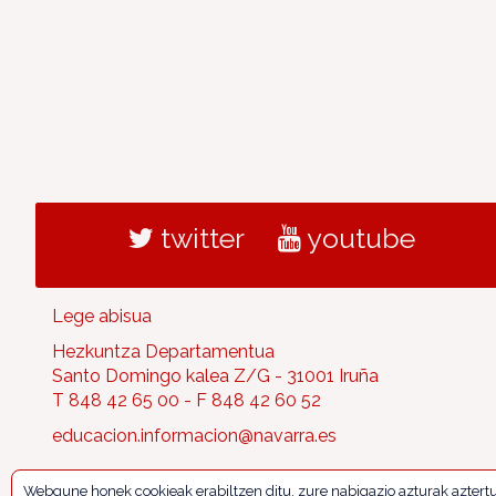
twitter
youtube
Lege abisua
Hezkuntza Departamentua
Santo Domingo kalea Z/G - 31001 Iruña
T 848 42 65 00 - F 848 42 60 52
educacion.informacion@navarra.es
Webgune honek cookieak erabiltzen ditu, zure nabigazio azturak aztert