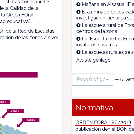
 distintas zonas rurales
Mañana en Alsasua, ¡Fie
e la Calidad de la
El alumnado de los val
 la
Orden FOral
investigación científica sob
ad educativa".
La escuela rural de Etx
ón de la Red de Escuelas
centros de la zona
ración de las zonas a nivel
La "Escuela de los Encu
institutos navarros
La escuelas rurales se s
Albiste gehiago
— 5 Item
Page 8 of 97
Normativa
ORDEN FORAL 86/2018
,
publicación den el BON de