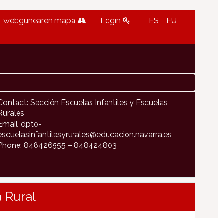
webgunearen mapa
Login
ES
EU
Contact: Sección Escuelas Infantiles y Escuelas
Rurales
Email: dpto-
escuelasinfantilesyrurales@educacion.navarra.es
Phone: 848426555 – 848424803
 Rural