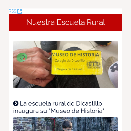
(Opens
RSS
New
Nuestra Escuela Rural
Window)
La escuela rural de Dicastillo
inaugura su "Museo de Historia"