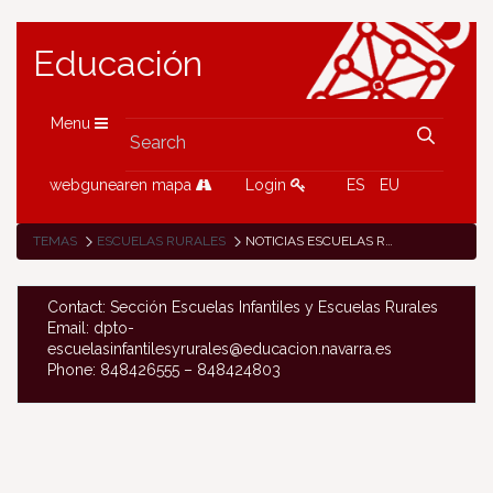
Educación
Menu
webgunearen mapa
Login
ES
EU
TEMAS
ESCUELAS RURALES
NOTICIAS ESCUELAS RURALES
Contact: Sección Escuelas Infantiles y Escuelas Rurales
Email: dpto-
escuelasinfantilesyrurales@educacion.navarra.es
Phone: 848426555 – 848424803