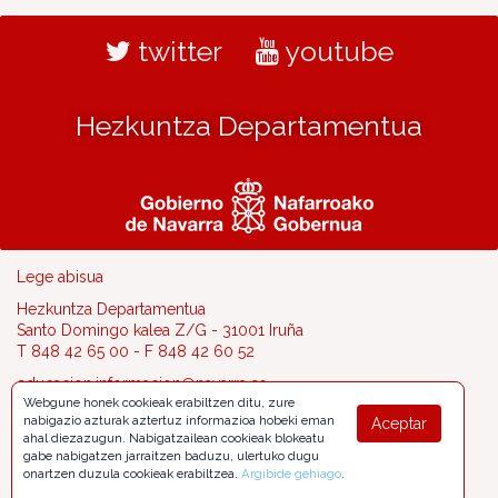
twitter
youtube
Hezkuntza Departamentua
Lege abisua
Hezkuntza Departamentua
Santo Domingo kalea Z/G - 31001 Iruña
T 848 42 65 00 - F 848 42 60 52
educacion.informacion@navarra.es
Webgune honek cookieak erabiltzen ditu, zure
nabigazio azturak aztertuz informazioa hobeki eman
Aceptar
ahal diezazugun. Nabigatzailean cookieak blokeatu
gabe nabigatzen jarraitzen baduzu, ulertuko dugu
onartzen duzula cookieak erabiltzea.
Argibide gehiago
.