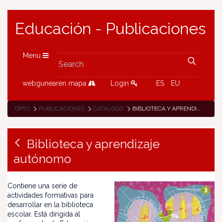
Educación - Publicaciones
Menu
webgunearen mapa
Login
ES
EU
DPTO
PUBLICACIONES
CATÁLOGO
BIBLIOTECA Y APRENDIZAJE AUTÓNOMO
Biblioteca y aprendizaje
autónomo
Contiene una serie de
actividades formativas para
desarrollar en la biblioteca
escolar. Está dirigida al