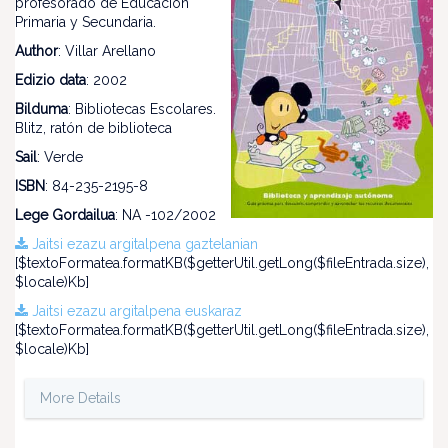
profesorado de Educación
Primaria y Secundaria.
Author
: Villar Arellano
Edizio data
: 2002
Bilduma
: Bibliotecas Escolares.
Blitz, ratón de biblioteca
Sail
: Verde
ISBN
: 84-235-2195-8
Lege Gordailua
: NA -102/2002
Jaitsi ezazu argitalpena gaztelanian
[$textoFormatea.formatKB($getterUtil.getLong($fileEntrada.size),
$locale)Kb]
Jaitsi ezazu argitalpena euskaraz
[$textoFormatea.formatKB($getterUtil.getLong($fileEntrada.size),
$locale)Kb]
More Details