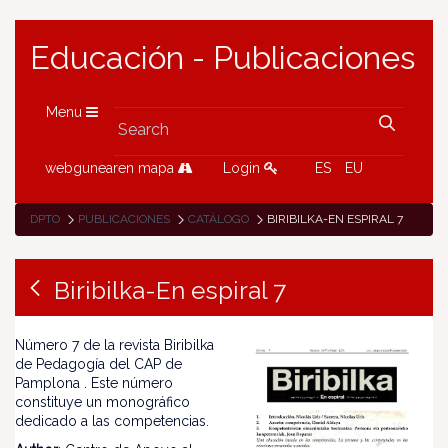
Educación - Publicaciones
Menu
webgunearen mapa
Login
ES
EU
DPTO
PUBLICACIONES
CATÁLOGO
BIRIBILKA-EN ESPIRAL 7
Biribilka-En espiral 7
Número 7 de la revista Biribilka
de Pedagogía del CAP de
Pamplona . Este número
constituye un monográfico
dedicado a las competencias.