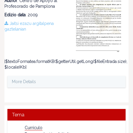
Author
: Centro de Apoyo al
Profesorado de Pamplona
Edizio data
: 2009
Jaitsi ezazu argitalpena
gaztelanian
[$textoFormatea.formatKB($getterUtil.getLong($fileEntrada.size),
$locale)Kb]
More Details
Tema
Currículo