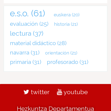
e.s.o.
(61)
euskera
(20)
evaluación
(25)
historia
(21)
lectura
(37)
material didáctico
(28)
navarra
(31)
orientación
(21)
primaria
(31)
profesorado
(31)
twitter
youtube
Hezkuntza Departamentua