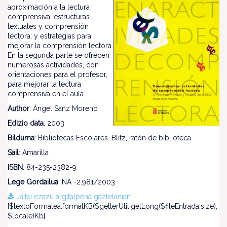
aproximación a la lectura
comprensiva; estructuras
textuales y comprensión
lectora; y estrategias para
mejorar la comprensión lectora.
En la segunda parte se ofrecen
numerosas actividades, con
orientaciones para el profesor,
para mejorar la lectura
comprensiva en el aula.
Author
: Ángel Sanz Moreno
Edizio data
: 2003
Bilduma
: Bibliotecas Escolares. Blitz, ratón de biblioteca
Sail
: Amarilla
ISBN
: 84-235-2382-9
Lege Gordailua
: NA -2.981/2003
Jaitsi ezazu argitalpena gaztelanian
[$textoFormatea.formatKB($getterUtil.getLong($fileEntrada.size),
$locale)Kb]