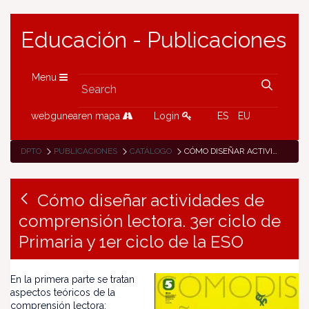
Educación - Publicaciones
Menu
webgunearen mapa
Login
ES
EU
DPTO
PUBLICACIONES
CATÁLOGO
CÓMO DISEÑAR ACTIVIDADES DE COMPRENSIÓN LECTORA. 3ER CICLO DE PRIMARIA Y 1ER CICLO DE LA ESO
Cómo diseñar actividades de
comprensión lectora. 3er ciclo de
Primaria y 1er ciclo de la ESO
En la primera parte se tratan
aspectos teóricos de la
comprensión lectora: