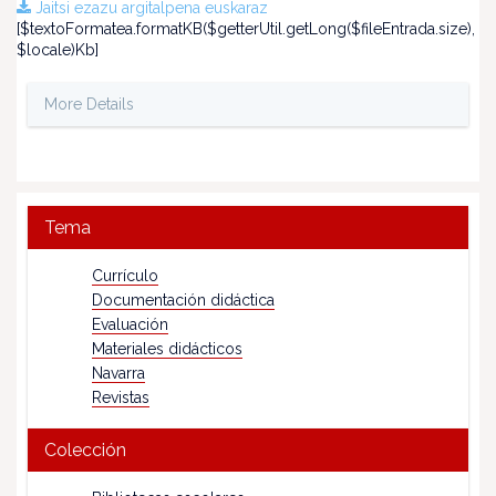
Jaitsi ezazu argitalpena euskaraz
[$textoFormatea.formatKB($getterUtil.getLong($fileEntrada.size),
$locale)Kb]
More Details
Tema
Currículo
Documentación didáctica
Evaluación
Materiales didácticos
Navarra
Revistas
Colección