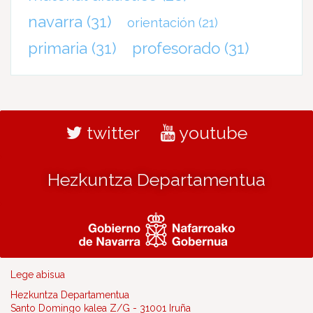
navarra
(31)
orientación
(21)
primaria
(31)
profesorado
(31)
twitter
youtube
Hezkuntza Departamentua
Lege abisua
Hezkuntza Departamentua
Santo Domingo kalea Z/G - 31001 Iruña