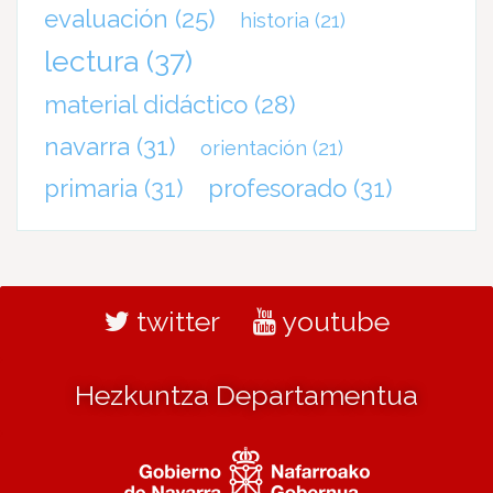
evaluación
(25)
historia
(21)
lectura
(37)
material didáctico
(28)
navarra
(31)
orientación
(21)
primaria
(31)
profesorado
(31)
twitter
youtube
Hezkuntza Departamentua