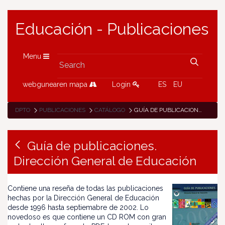
Educación - Publicaciones
Menu
webgunearen mapa
Login
ES
EU
DPTO
PUBLICACIONES
CATÁLOGO
GUÍA DE PUBLICACIONES. DIRECCIÓN GENERAL DE EDUCACIÓN
Guía de publicaciones.
Dirección General de Educación
Contiene una reseña de todas las publicaciones
hechas por la Dirección General de Educación
desde 1996 hasta septiemabre de 2002. Lo
novedoso es que contiene un CD ROM con gran