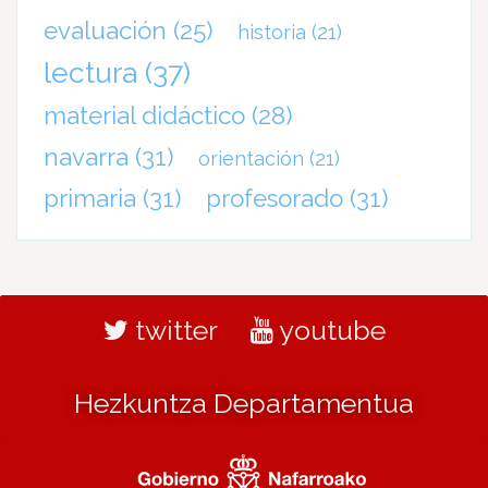
evaluación
(25)
historia
(21)
lectura
(37)
material didáctico
(28)
navarra
(31)
orientación
(21)
primaria
(31)
profesorado
(31)
twitter
youtube
Hezkuntza Departamentua