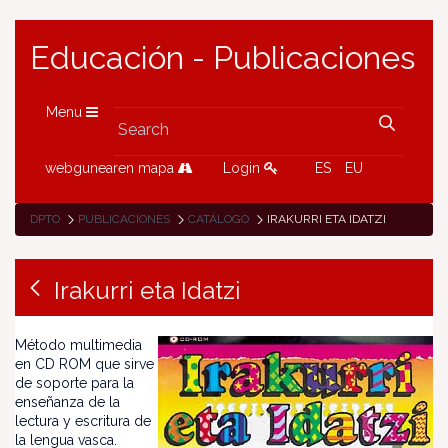
Educación - Publicaciones
Menu
webgunearen mapa
Login
ES
EU
DPTO
PUBLICACIONES
CATÁLOGO
IRAKURRI ETA IDATZI
Irakurri eta Idatzi
Método multimedia
en CD ROM que sirve
de soporte para la
enseñanza de la
lectura y escritura de
la lengua vasca.