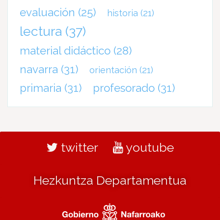
evaluación
(25)
historia
(21)
lectura
(37)
material didáctico
(28)
navarra
(31)
orientación
(21)
primaria
(31)
profesorado
(31)
twitter
youtube
Hezkuntza Departamentua