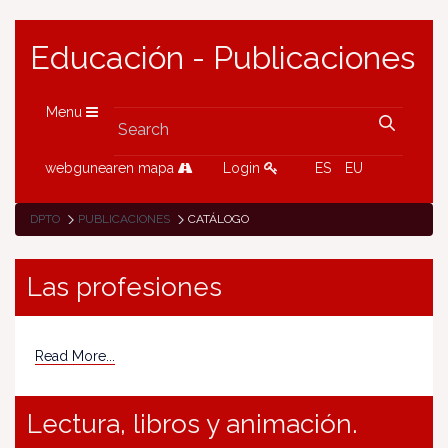
Educación - Publicaciones
Menu
webgunearen mapa
Login
ES
EU
DPTO
PUBLICACIONES
CATÁLOGO
Las profesiones
Read More...
Lectura, libros y animación.