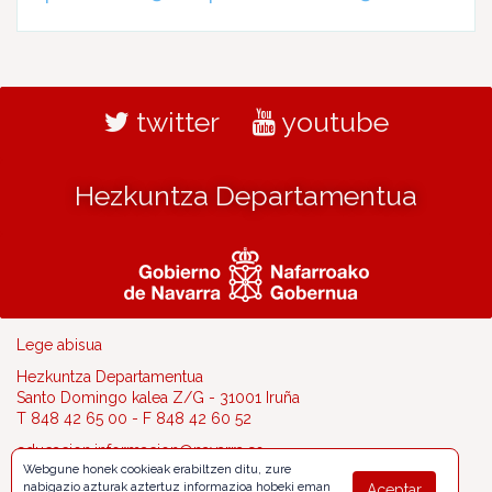
twitter
youtube
Hezkuntza Departamentua
Lege abisua
Hezkuntza Departamentua
Santo Domingo kalea Z/G - 31001 Iruña
T 848 42 65 00 - F 848 42 60 52
educacion.informacion@navarra.es
Webgune honek cookieak erabiltzen ditu, zure
nabigazio azturak aztertuz informazioa hobeki eman
Aceptar