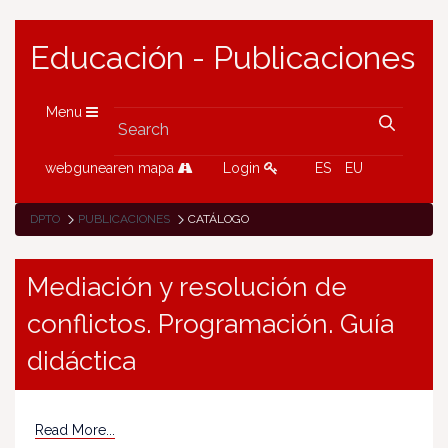
Educación - Publicaciones
Menu
webgunearen mapa
Login
ES
EU
DPTO
PUBLICACIONES
CATÁLOGO
Mediación y resolución de
conflictos. Programación. Guía
didáctica
Read More...