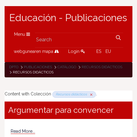
Educación - Publicaciones
Menu
webgunearen mapa
Login
ES
EU
DPTO
PUBLICACIONES
CATÁLOGO
RECURSOS DIDÁCTICOS
RECURSOS DIDÁCTICOS
Content with Colección
.
Recursos didácticos
Argumentar para convencer
Read More...