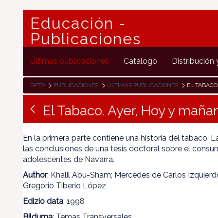
Educación -
Publicaciones
Últimas publicaciones
Catálogo
Distribución 
DPTO
PUBLICACIONES
ÚLTIMAS PUBLICACIONES
EL TABACO
El Tabaco. Ayer, Hoy y maña
En la primera parte contiene una historia del tabaco. 
las conclusiones de una tesis doctoral sobre el consu
adolescentes de Navarra.
Author
: Khalil Abu-Sham; Mercedes de Carlos Izquierdo
Gregorio Tiberio López
Edizio data
: 1998
Bilduma
: Temas Transversales