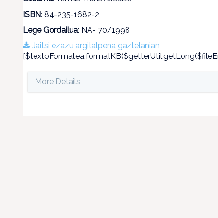
ISBN
: 84-235-1682-2
Lege Gordailua
: NA- 70/1998
Jaitsi ezazu argitalpena gaztelanian
[$textoFormatea.formatKB($getterUtil.getLong($fileEn
More Details