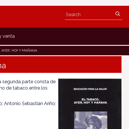
y venta
. AYER, HOY Y MAÑANA
na
La segunda parte consta de
mo de tabaco entre los
; Antonio Sebastián Ariño;