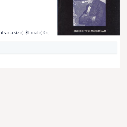
trada.size), $locale)Kb]