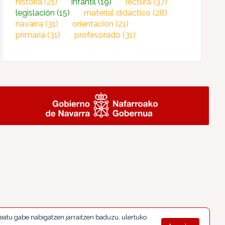
historia
(21)
infantil
(19)
lectura
(37)
legislación
(15)
material didáctico
(28)
navarra
(31)
orientación
(21)
primaria
(31)
profesorado
(31)
eatu gabe nabigatzen jarraitzen baduzu, ulertuko