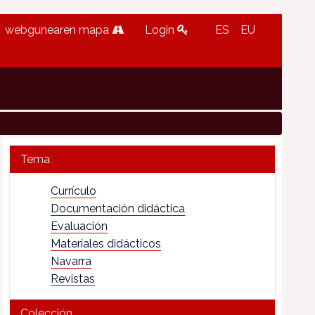
webgunearen mapa
Login
ES
EU
Tema
Currículo
Documentación didáctica
Evaluación
Materiales didácticos
Navarra
Revistas
Colección