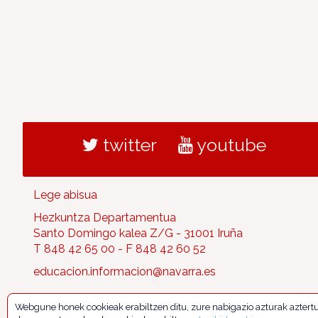
twitter
youtube
Lege abisua
Hezkuntza Departamentua
Santo Domingo kalea Z/G - 31001 Iruña
T 848 42 65 00 - F 848 42 60 52
educacion.informacion@navarra.es
Webgune honek cookieak erabiltzen ditu, zure nabigazio azturak aztert