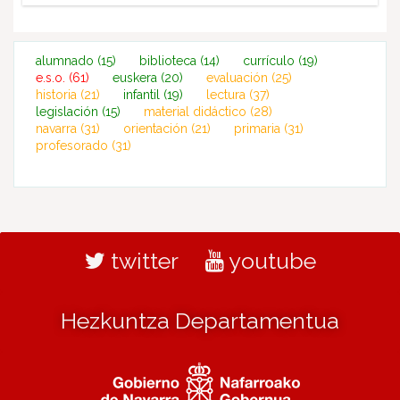
alumnado
(15)
biblioteca
(14)
currículo
(19)
e.s.o.
(61)
euskera
(20)
evaluación
(25)
historia
(21)
infantil
(19)
lectura
(37)
legislación
(15)
material didáctico
(28)
navarra
(31)
orientación
(21)
primaria
(31)
profesorado
(31)
twitter
youtube
Hezkuntza Departamentua