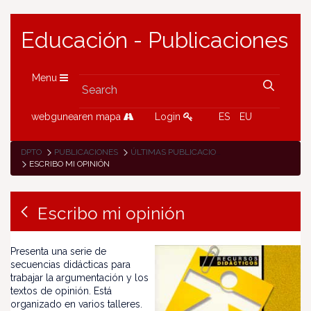
Educación - Publicaciones
Menu
webgunearen mapa
Login
ES
EU
DPTO
PUBLICACIONES
ÚLTIMAS PUBLICACIONES
ESCRIBO MI OPINIÓN
Escribo mi opinión
Presenta una serie de
secuencias didácticas para
trabajar la argumentación y los
textos de opinión. Está
organizado en varios talleres.