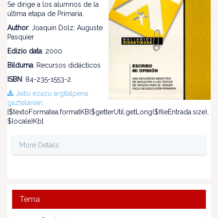
Se dirige a los alumnos de la
última etapa de Primaria.
Author
: Joaquin Dolz; Auguste
Pasquier
Edizio data
: 2000
Bilduma
: Recursos didácticos
ISBN
: 84-235-1553-2
Jaitsi ezazu argitalpena
gaztelanian
[$textoFormatea.formatKB($getterUtil.getLong($fileEntrada.size),
$locale)Kb]
More Details
Tema