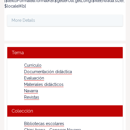
[$textoFormatea.formatKB($getterUtil.getLong($fileEntrada.size),
$locale)Kb]
More Details
Tema
Currículo
Documentación didáctica
Evaluación
Materiales didácticos
Navarra
Revistas
Colección
Bibliotecas escolares