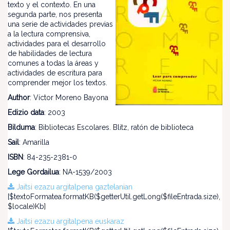
texto y el contexto. En una
segunda parte, nos presenta
una serie de actividades previas
a la lectura comprensiva,
actividades para el desarrollo
de habilidades de lectura
comunes a todas la áreas y
actividades de escritura para
comprender mejor los textos.
Author
: Víctor Moreno Bayona
Edizio data
: 2003
Bilduma
: Bibliotecas Escolares. Blitz, ratón de biblioteca
Sail
: Amarilla
ISBN
: 84-235-2381-0
Lege Gordailua
: NA-1539/2003
Jaitsi ezazu argitalpena gaztelanian
[$textoFormatea.formatKB($getterUtil.getLong($fileEntrada.size),
$locale)Kb]
Jaitsi ezazu argitalpena euskaraz