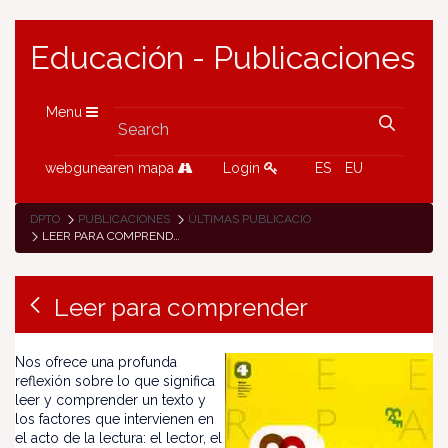
Educación - Publicaciones
Menu
webgunearen mapa
Login
ES
EU
DPTO
PUBLICACIONES
ÚLTIMAS PUBLICACIONES
LEER PARA COMPRENDER
Leer para comprender
Nos ofrece una profunda
reflexión sobre lo que significa
leer y comprender un texto y
los factores que intervienen en
el acto de la lectura: el lector, el