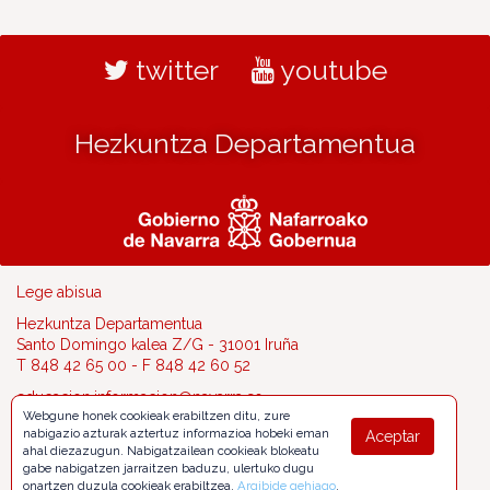
twitter
youtube
Hezkuntza Departamentua
Lege abisua
Hezkuntza Departamentua
Santo Domingo kalea Z/G - 31001 Iruña
T 848 42 65 00 - F 848 42 60 52
educacion.informacion@navarra.es
Webgune honek cookieak erabiltzen ditu, zure
nabigazio azturak aztertuz informazioa hobeki eman
Aceptar
ahal diezazugun. Nabigatzailean cookieak blokeatu
gabe nabigatzen jarraitzen baduzu, ulertuko dugu
onartzen duzula cookieak erabiltzea.
Argibide gehiago
.