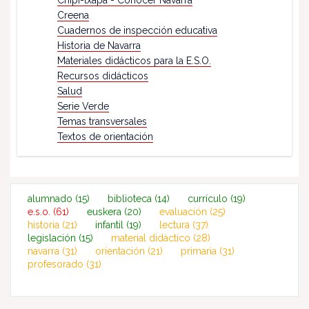
Chipi-txapa - Conocer Navarra
Creena
Cuadernos de inspección educativa
Historia de Navarra
Materiales didácticos para la E.S.O.
Recursos didácticos
Salud
Serie Verde
Temas transversales
Textos de orientación
alumnado
(15)
biblioteca
(14)
currículo
(19)
e.s.o.
(61)
euskera
(20)
evaluación
(25)
historia
(21)
infantil
(19)
lectura
(37)
legislación
(15)
material didáctico
(28)
navarra
(31)
orientación
(21)
primaria
(31)
profesorado
(31)