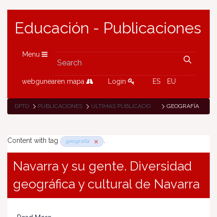
Educación - Publicaciones
Menu
webgunearen mapa
Login
ES
EU
DPTO
PUBLICACIONES
ÚLTIMAS PUBLICACIONES
GEOGRAFÍA
Content with tag
.
geografía
Navarra y su gente. Diversidad
geográfica y cultural de Navarra