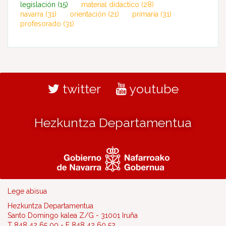
legislación
(15)
material didáctico
(28)
navarra
(31)
orientación
(21)
primaria
(31)
profesorado
(31)
twitter
youtube
Hezkuntza Departamentua
Lege abisua
Hezkuntza Departamentua
Santo Domingo kalea Z/G - 31001 Iruña
T 848 42 65 00 - F 848 42 60 52