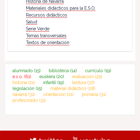
Historia de Navarra
Materiales didácticos para la E.S.O.
Recursos didácticos
Salud
Serie Verde
Temas transversales
Textos de orientación
alumnado
(15)
biblioteca
(14)
currículo
(19)
e.s.o.
(61)
euskera
(20)
evaluación
(25)
historia
(21)
infantil
(19)
lectura
(37)
legislación
(15)
material didáctico
(28)
navarra
(31)
orientación
(21)
primaria
(31)
profesorado
(31)