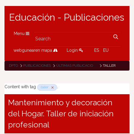
Educación - Publicaciones
Menu
webgunearen mapa
Login
ES
EU
DPTO
PUBLICACIONES
ÚLTIMAS PUBLICACIONES
TALLER
Content with tag
.
taller
Mantenimiento y decoración
del Hogar. Taller de iniciación
profesional