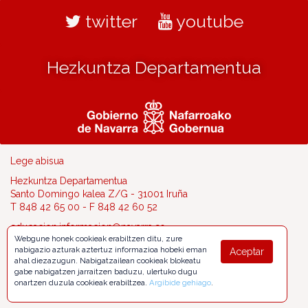
twitter
youtube
Hezkuntza Departamentua
Lege abisua
Hezkuntza Departamentua
Santo Domingo kalea Z/G - 31001 Iruña
T 848 42 65 00 - F 848 42 60 52
educacion.informacion@navarra.es
Webgune honek cookieak erabiltzen ditu, zure
nabigazio azturak aztertuz informazioa hobeki eman
Aceptar
ahal diezazugun. Nabigatzailean cookieak blokeatu
gabe nabigatzen jarraitzen baduzu, ulertuko dugu
onartzen duzula cookieak erabiltzea.
Argibide gehiago
.