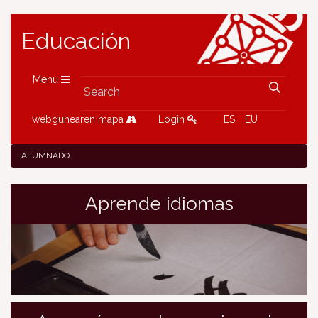
Educación
Menu
webgunearen mapa
Login
ES
EU
ALUMNADO
Aprende idiomas