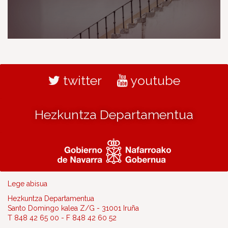
twitter
youtube
Hezkuntza Departamentua
Lege abisua
Hezkuntza Departamentua
Santo Domingo kalea Z/G - 31001 Iruña
T 848 42 65 00 - F 848 42 60 52