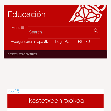
Educación
Menu
webgunearen mapa
Login
ES
EU
DESDE LOS CENTROS
(Opens
RSS
New
Ikastetxeen txokoa
Window)