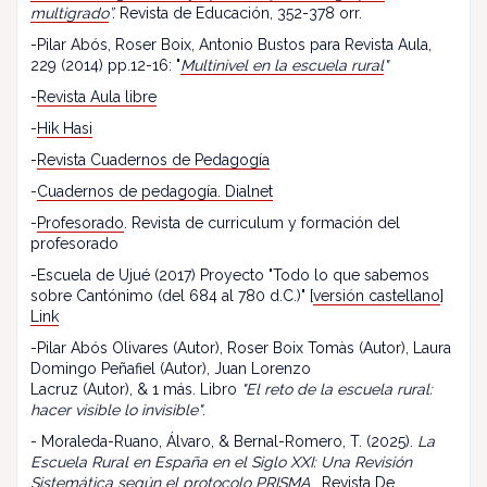
multigrado
”.
Revista de Educación, 352-378 orr.
-Pilar Abós, Roser Boix, Antonio Bustos para Revista Aula,
229 (2014) pp.12-16: "
Multinivel en la escuela rural
"
-
Revista Aula libre
-
Hik Hasi
-
Revista Cuadernos de Pedagogía
-
Cuadernos de pedagogía. Dialnet
-
Profesorado
. Revista de curriculum y formación del
profesorado
-Escuela de Ujué (2017) Proyecto "Todo lo que sabemos
sobre Cantónimo (del 684 al 780 d.C.)" [
versión castellano
]
Link
-Pilar Abós Olivares (Autor), Roser Boix Tomàs (Autor), Laura
Domingo Peñafiel (Autor), Juan Lorenzo
Lacruz (Autor), & 1 más. Libro
"El reto de la escuela rural:
hacer visible lo invisible"
.
- Moraleda-Ruano, Álvaro, & Bernal-Romero, T. (2025).
La
Escuela Rural en España en el Siglo XXI: Una Revisión
Sistemática según el protocolo PRISMA
. Revista De