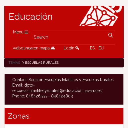
Educación
Menu
webgunearen mapa
Login
ES
EU
TEMAS
ESCUELAS RURALES
Contact: Sección Escuelas Infantiles y Escuelas Rurales
Email: dpto-
escuelasinfantilesyrurales@educacion.navarra.es
Phone: 848426555 – 848424803
Zonas