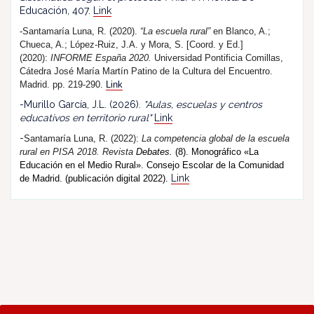
Educación, 407.
Link
-Santamaría Luna, R. (2020).
“La escuela rural”
en Blanco, A.;
Chueca, A.; López-Ruiz, J.A. y Mora, S. [Coord. y Ed.]
(2020):
INFORME España 2020.
Universidad Pontificia Comillas,
Cátedra José María Martín Patino de la Cultura del Encuentro.
Madrid. pp. 219-290.
Link
-Murillo García, J.L. (2026).
"Aulas, escuelas y centros
educativos en territorio rural"
Link
-
Santamaría Luna, R. (202
2
):
La competencia global de la escuela
rural en PISA 2018.
R
evista
Debates.
(8). Monográfico «La
Educación en el Medio Rural». Consejo Escolar de la Comunidad
Link
de Madrid. (publicación digital 2022).