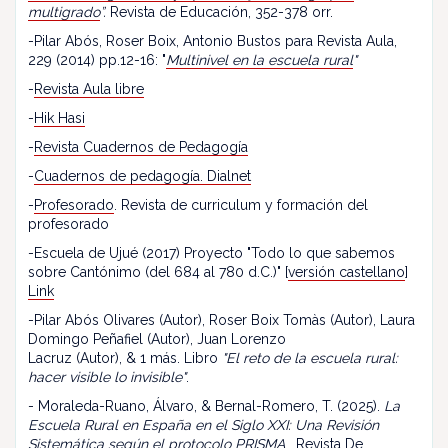
multigrado
”.
Revista de Educación, 352-378 orr.
-Pilar Abós, Roser Boix, Antonio Bustos para Revista Aula,
229 (2014) pp.12-16: "
Multinivel en la escuela rural
"
-
Revista Aula libre
-
Hik Hasi
-
Revista Cuadernos de Pedagogía
-
Cuadernos de pedagogía. Dialnet
-
Profesorado
. Revista de curriculum y formación del
profesorado
-Escuela de Ujué (2017) Proyecto "Todo lo que sabemos
sobre Cantónimo (del 684 al 780 d.C.)" [
versión castellano
]
Link
-Pilar Abós Olivares (Autor), Roser Boix Tomàs (Autor), Laura
Domingo Peñafiel (Autor), Juan Lorenzo
Lacruz (Autor), & 1 más. Libro
"El reto de la escuela rural:
hacer visible lo invisible"
.
- Moraleda-Ruano, Álvaro, & Bernal-Romero, T. (2025).
La
Escuela Rural en España en el Siglo XXI: Una Revisión
Sistemática según el protocolo PRISMA
. Revista De