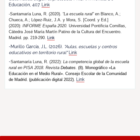
Educación, 407.
Link
-Santamaría Luna, R. (2020).
“La escuela rural”
en Blanco, A.;
Chueca, A.; López-Ruiz, J.A. y Mora, S. [Coord. y Ed.]
(2020):
INFORME España 2020.
Universidad Pontificia Comillas,
Cátedra José María Martín Patino de la Cultura del Encuentro.
Madrid. pp. 219-290.
Link
-Murillo García, J.L. (2026).
"Aulas, escuelas y centros
educativos en territorio rural"
Link
-
Santamaría Luna, R. (202
2
):
La competencia global de la escuela
rural en PISA 2018.
R
evista
Debates.
(8). Monográfico «La
Educación en el Medio Rural». Consejo Escolar de la Comunidad
Link
de Madrid. (publicación digital 2022).