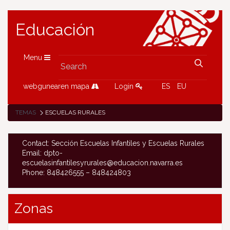
Educación
Menu
webgunearen mapa
Login
ES
EU
TEMAS
ESCUELAS RURALES
Contact: Sección Escuelas Infantiles y Escuelas Rurales
Email: dpto-
escuelasinfantilesyrurales@educacion.navarra.es
Phone: 848426555 – 848424803
Zonas