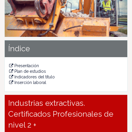
u
s
Índice
Presentación
Plan de estudios
Indicadores del título
Inserción laboral
Industrias extractivas.
Certificados Profesionales de
nivel 2 +