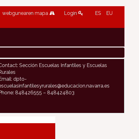
webgunearen mapa
Login
ES
EU
Contact: Sección Escuelas Infantiles y Escuelas
Rurales
Email: dpto-
escuelasinfantilesyrurales@educacion.navarra.es
Phone: 848426555 – 848424803