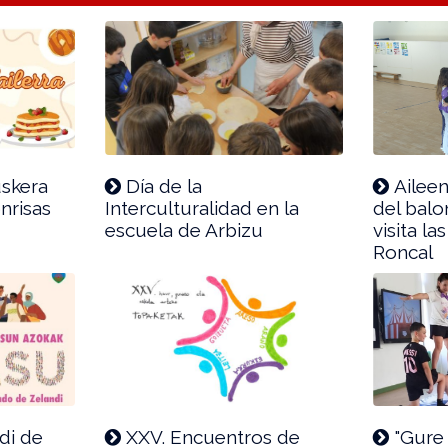
skera
Día de la
Aileen
nrisas
Interculturalidad en la
del bal
escuela de Arbizu
visita la
Roncal
di de
XXV. Encuentros de
"Gure 