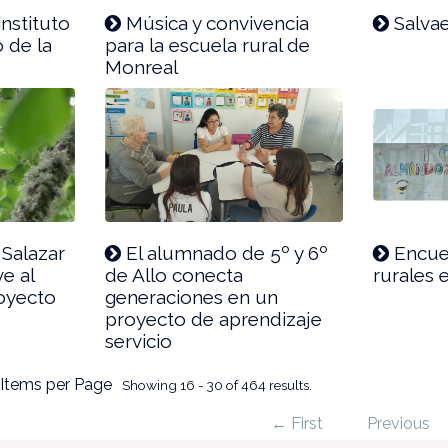
instituto
Música y convivencia
Salva
o de la
para la escuela rural de
Monreal
Salazar
El alumnado de 5º y 6º
Encue
e al
de Allo conecta
rurales
oyecto
generaciones en un
proyecto de aprendizaje
servicio
 Items per Page
Showing 16 - 30 of 464 results.
← First
Previous