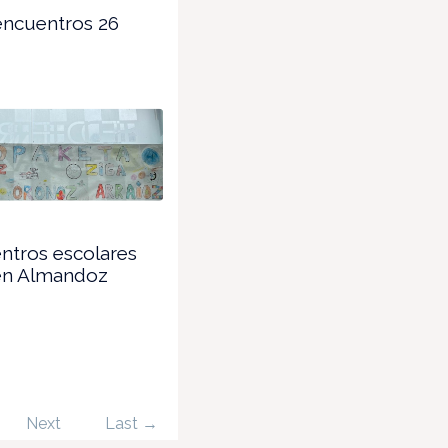
encuentros 26
ntros escolares
 en Almandoz
Next
Last →