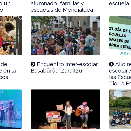
o un
alumnado, familias y
escuela 
io
escuelas de Mendialdea
 de
Encuentro inter-escolar
Allo r
e en la
Basabürüa-Zaraitzu
escolare
cos
las Escu
Tierra Es