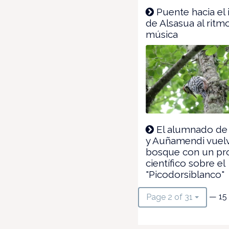
Puente hacia el 
de Alsasua al ritm
música
El alumnado de 
y Auñamendi vuelv
bosque con un pr
científico sobre el
"Picodorsiblanco"
— 15
Page 2 of 31