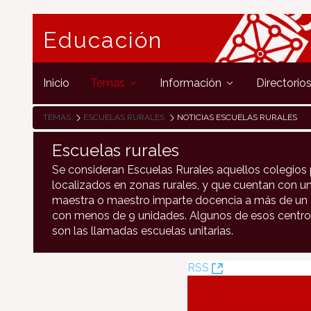
Educación
Inicio
Temas
Información
Directorio
TEMAS
ESCUELAS RURALES
NOTICIAS ESCUELAS RURALES
Escuelas rurales
Se consideran Escuelas Rurales aquellos colegios 
localizados en zonas rurales, y que cuentan con un
maestra o maestro imparte docencia a más de un c
con menos de 9 unidades. Algunos de esos centro
son las llamadas escuelas unitarias.
(Opens
RSS
New
Window)