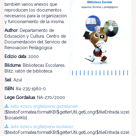
también varios anexos que
reproducen los documentos
necesarios para la organización
y funcionamiento de la misma.
Author
: Departamento de
Educación y Cultura. Centro de
Documentación del Servicio de
Renovación Pedagógica
Edizio data
: 2000
Bilduma
: Bibliotecas Escolares.
Blitz, ratón de biblioteca
Sail
: Azul
ISBN
: 84-235-1960-0
Lege Gordailua
: NA-270/2000
Jaitsi ezazu argitalpena gaztelanian
[$textoFormatea.formatKB($getterUtil.getLong($fileEntrada.size),
$locale)Kb]
Jaitsi ezazu argitalpena euskaraz
[$textoFormatea.formatKB($getterUtil.getLong($fileEntrada.size),