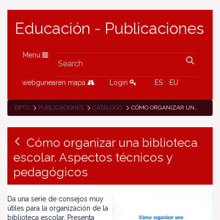
Educación - Publicaciones
Menu
webgunearen mapa
Login
ES
EU
DPTO
PUBLICACIONES
CATÁLOGO
CÓMO ORGANIZAR UNA BIBLIOTECA ESCOLAR. ASPECTOS TÉCNICOS Y PEDAGÓGICOS
Cómo organizar una biblioteca
escolar. Aspectos técnicos y
pedagógicos
Da una serie de consejos muy
útiles para la organización de la
biblioteca escolar. Presenta