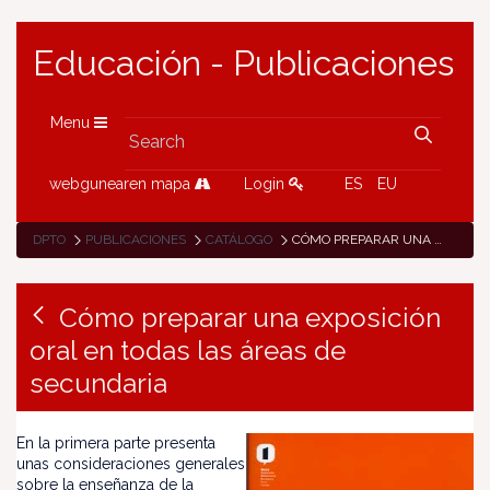
Educación - Publicaciones
Menu
webgunearen mapa
Login
ES
EU
DPTO
PUBLICACIONES
CATÁLOGO
CÓMO PREPARAR UNA EXPOSICIÓN ORAL EN TODAS LAS ÁREAS DE SECUNDARIA
Cómo preparar una exposición
oral en todas las áreas de
secundaria
En la primera parte presenta
unas consideraciones generales
sobre la enseñanza de la