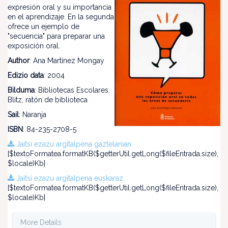
expresión oral y su importancia
en el aprendizaje. En la segunda
ofrece un ejemplo de
"secuencia" para preparar una
exposición oral.
Author
: Ana Martínez Mongay
Edizio data
: 2004
Bilduma
: Bibliotecas Escolares.
Blitz, ratón de biblioteca
Sail
: Naranja
ISBN
: 84-235-2708-5
Jaitsi ezazu argitalpena gaztelanian
[$textoFormatea.formatKB($getterUtil.getLong($fileEntrada.size),
$locale)Kb]
Jaitsi ezazu argitalpena euskaraz
[$textoFormatea.formatKB($getterUtil.getLong($fileEntrada.size),
$locale)Kb]
More Details