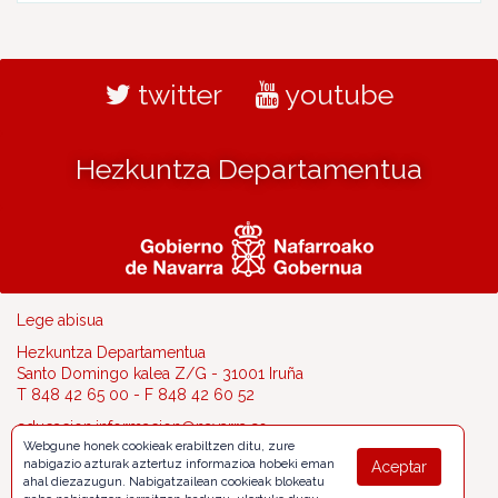
twitter
youtube
Hezkuntza Departamentua
Lege abisua
Hezkuntza Departamentua
Santo Domingo kalea Z/G - 31001 Iruña
T 848 42 65 00 - F 848 42 60 52
educacion.informacion@navarra.es
Webgune honek cookieak erabiltzen ditu, zure
nabigazio azturak aztertuz informazioa hobeki eman
Aceptar
ahal diezazugun. Nabigatzailean cookieak blokeatu