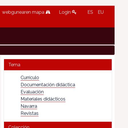
webgunearen mapa
Login
ES
EU
Tema
Currículo
Documentación didáctica
Evaluación
Materiales didácticos
Navarra
Revistas
Colección