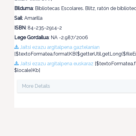
Bilduma
: Bibliotecas Escolares. Blitz, ratón de bibliote
Sail
: Amarilla
ISBN
: 84-235-2914-2
Lege Gordailua
: NA -2.987/2006
Jaitsi ezazu argitalpena gaztelanian
[$textoFormatea.formatKB($getterUtil.getLong($fileEn
Jaitsi ezazu argitalpena euskaraz
[$textoFormatea.fo
$locale)Kb]
More Details