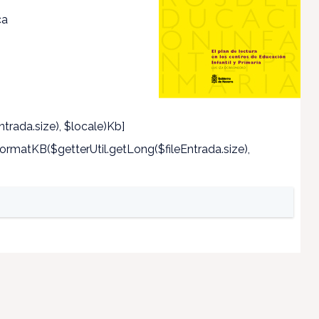
ca
trada.size), $locale)Kb]
rmatKB($getterUtil.getLong($fileEntrada.size),