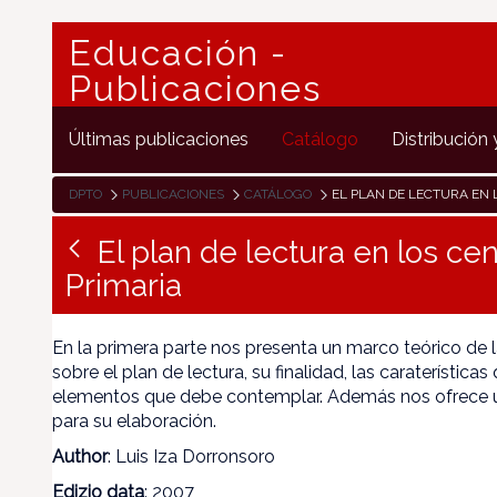
Educación -
Publicaciones
Últimas publicaciones
Catálogo
Distribución 
DPTO
PUBLICACIONES
CATÁLOGO
EL PLAN DE LECTURA EN LOS CENTROS D
El plan de lectura en los cen
Primaria
En la primera parte nos presenta un marco teórico de la
sobre el plan de lectura, su finalidad, las caraterística
elementos que debe contemplar. Además nos ofrece u
para su elaboración.
Author
: Luis Iza Dorronsoro
Edizio data
: 2007