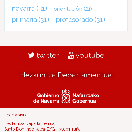
navarra
(31)
orientación
(21)
primaria
(31)
profesorado
(31)
twitter
youtube
Hezkuntza Departamentua
Lege abisua
Hezkuntza Departamentua
Santo Domingo kalea Z/G - 31001 Iruña