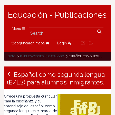
Educación - Publicaciones
Menu
webgunearen mapa
Login
ES
EU
DPTO
PUBLICACIONES
CATÁLOGO
ESPAÑOL COMO SEGUNDA LENGUA (E/L2) PARA ALUMNOS INMIGRANTES.
Español como segunda lengua
(E/L2) para alumnos inmigrantes.
Ofrece una propuesta curricular
para la enseñanza y el
aprendizaje del español como
segunda lengua en el marco de