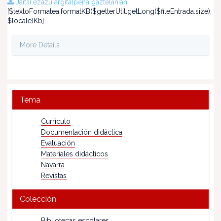
Jaitsi ezazu argitalpena gaztelanian
[$textoFormatea.formatKB($getterUtil.getLong($fileEntrada.size),
$locale)Kb]
More Details
Tema
Currículo
Documentación didáctica
Evaluación
Materiales didácticos
Navarra
Revistas
Colección
Bibliotecas escolares