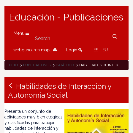
Educación - Publicaciones
Menu
webgunearen mapa
Login
ES
EU
DPTO
PUBLICACIONES
CATÁLOGO
HABILIDADES DE INTERACCIÓN Y AUTONOMÍA SOCIAL
Habilidades de Interacción y
Autonomía Social
Presenta un conjunto de
actividades muy bien elegidas
y clasificadas para trabajar
habilidades de interacción y