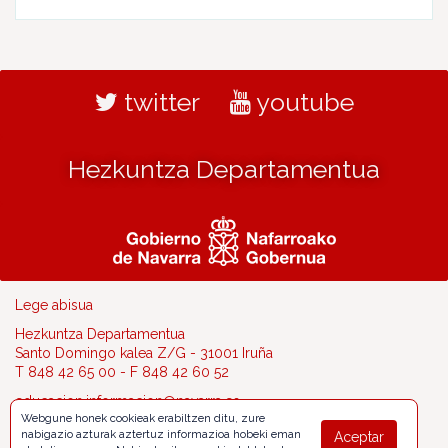
twitter
youtube
Hezkuntza Departamentua
Lege abisua
Hezkuntza Departamentua
Santo Domingo kalea Z/G - 31001 Iruña
T 848 42 65 00 - F 848 42 60 52
educacion.informacion@navarra.es
Webgune honek cookieak erabiltzen ditu, zure
nabigazio azturak aztertuz informazioa hobeki eman
Aceptar