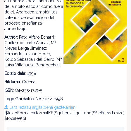
autonomía social tanto dentro
del ámbito escolar como fuera
de él. Aparecen también los
criterios de evaluación del
proceso enseñanza-
aprendizaje.
Author
: Patxi Alfaro Echarri;
Guillermo Iriarte Aranaz; Mª
Nieves Lerga Jiménez;
Fernando Lezaun Herce;
Koldo Sebastian del Cerro; Mª
Luisa Villanueva Bengoechea
Edizio data
: 1998
Bilduma
: Creena
ISBN
: 84-235-1719-5
Lege Gordailua
: NA-1042-1998
Jaitsi ezazu argitalpena gaztelanian
[$textoFormatea.formatKB($getterUtil.getLong($fileEntrada.size),
$locale)Kb]