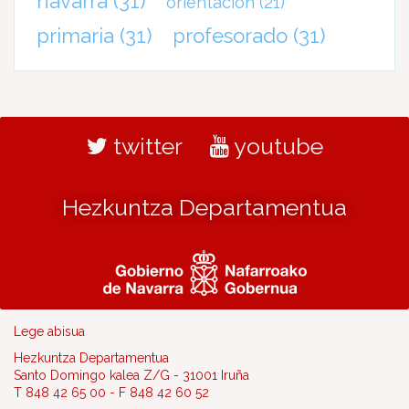
navarra
(31)
orientación
(21)
primaria
(31)
profesorado
(31)
twitter
youtube
Hezkuntza Departamentua
Lege abisua
Hezkuntza Departamentua
Santo Domingo kalea Z/G - 31001 Iruña
T 848 42 65 00 - F 848 42 60 52