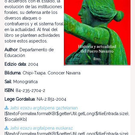
o acuerdos con el Estado, la
evolución de las instituciones
forales, su defensa ante los
diversos ataques o
contrafueros y el sistema foral
en la actualidad. Al final del
libro se plantean actividades
sobre estos aspectos.
Author
: Departamento de
Educación
Edizio data
: 2004
Bilduma
: Chipi-Txapa. Conocer Navarra
Sail
: Monográfica
ISBN
: 84-235-2704-2
Lege Gordailua
: NA-2.851-2004
Jaitsi ezazu argitalpena gaztelanian
[$textoFormatea.formatKB($getterUtil.getLong($fileEntrada.size),
$locale)Kb]
Jaitsi ezazu argitalpena euskaraz
[$textoFormatea.formatKB($getterUtil.getLong($fileEntrada.size),