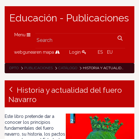
Educación - Publicaciones
Menu
webgunearen mapa
Login
ES
EU
DPTO
PUBLICACIONES
CATÁLOGO
HISTORIA Y ACTUALIDAD DEL FUERO NAVARRO
Historia y actualidad del fuero
Navarro
Este libro pretende dar a
conocer los principios
fundamentales del fuero
navarro, su historia, los pactos