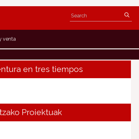
y venta
entura en tres tiempos
tzako Proiektuak