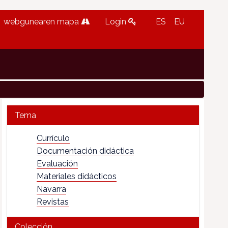
webgunearen mapa
Login
ES
EU
Tema
Currículo
Documentación didáctica
Evaluación
Materiales didácticos
Navarra
Revistas
Colección