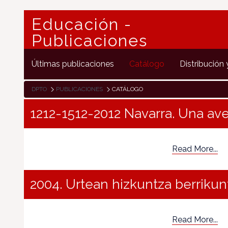
Educación -
Publicaciones
Últimas publicaciones
Catálogo
Distribución 
DPTO
PUBLICACIONES
CATÁLOGO
1212-1512-2012 Navarra. Una av
Read More...
2004. Urtean hizkuntza berrikun
Read More...