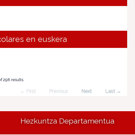
colares en euskera
f 298 results.
← First
Previous
Next
Last →
Hezkuntza Departamentua