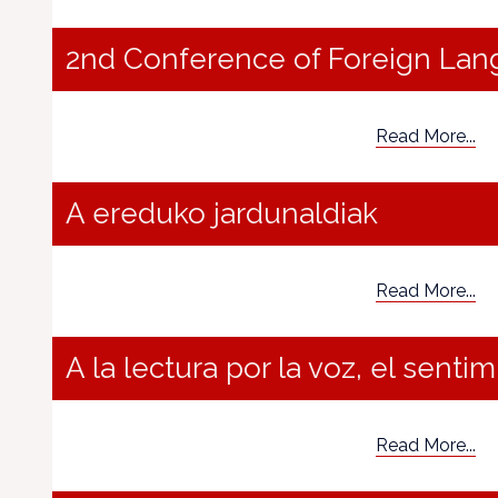
2nd Conference of Foreign La
Read More...
A ereduko jardunaldiak
Read More...
A la lectura por la voz, el sentim
Read More...