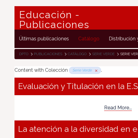
Educación -
Publicaciones
Últimas publicaciones
Catálogo
Distribución 
DPTO
PUBLICACIONES
CATÁLOGO
SERIE VERDE
SERIE VE
Content with Colección
.
Serie Verde
Evaluación y Titulación en la E.S
Read More...
La atención a la diversidad en el