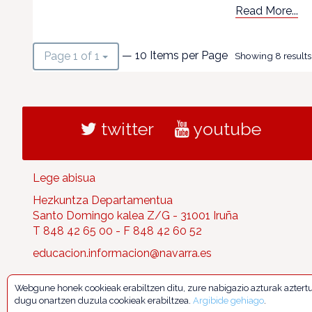
Read More...
— 10 Items per Page
Page 1 of 1
Showing 8 results
twitter
youtube
Lege abisua
Hezkuntza Departamentua
Santo Domingo kalea Z/G - 31001 Iruña
T 848 42 65 00 - F 848 42 60 52
educacion.informacion@navarra.es
Webgune honek cookieak erabiltzen ditu, zure nabigazio azturak aztert
dugu onartzen duzula cookieak erabiltzea.
Argibide gehiago
.