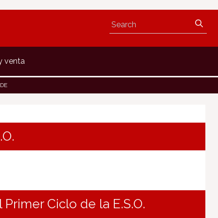
y venta
RDE
.O.
 Primer Ciclo de la E.S.O.