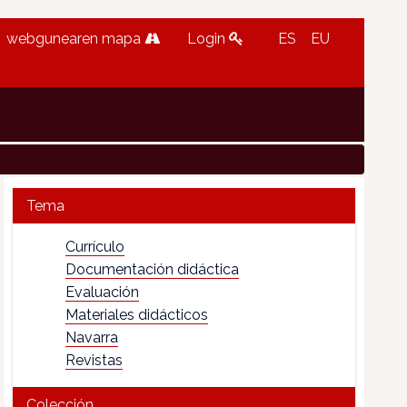
webgunearen mapa
Login
ES
EU
Tema
Currículo
Documentación didáctica
Evaluación
Materiales didácticos
Navarra
Revistas
Colección