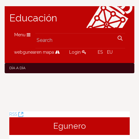
Educación
Menu
webgunearen mapa
Login
ES
EU
DÍA A DÍA
(Opens
RSS
New
Egunero
Window)