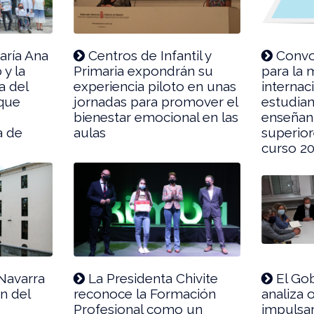
ría Ana
Centros de Infantil y
Convo
 y la
Primaria expondrán su
para la 
a del
experiencia piloto en unas
internac
que
jornadas para promover el
estudian
bienestar emocional en las
enseñanz
a de
aulas
superior
curso 2
Navarra
La Presidenta Chivite
El Gob
n del
reconoce la Formación
analiza 
Profesional como un
impulsar