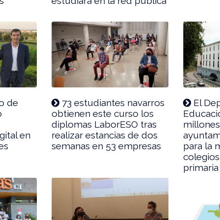
s
estudiará en la red pública
o de
73 estudiantes navarros
El De
o
obtienen este curso los
Educaci
diplomas LaborESO tras
millones
ital en
realizar estancias de dos
ayuntam
es
semanas en 53 empresas
para la 
colegios 
primaria