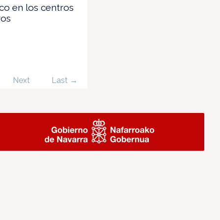
ico en los centros
vos
Next
Last →