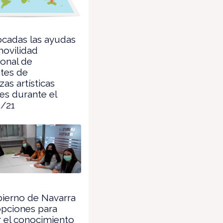
cadas las ayudas
movilidad
ional de
tes de
as artísticas
es durante el
0/21
ierno de Navarra
opciones para
 el conocimiento