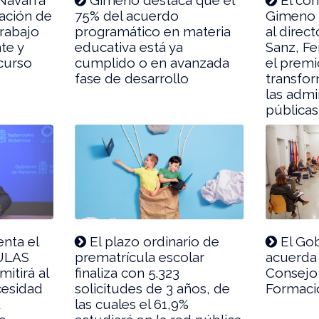
tación de
75% del acuerdo
Gimeno 
trabajo
programático en materia
al direc
te y
educativa está ya
Sanz, Fe
 curso
cumplido o en avanzada
el prem
fase de desarrollo
transfor
las admi
públicas
nta el
El plazo ordinario de
El Gob
AULAS
prematrícula escolar
acuerda 
itirá al
finaliza con 5.323
Consejo
esidad
solicitudes de 3 años, de
Formaci
las cuales el 61,9%