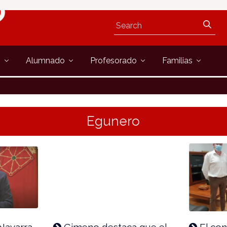
s
Alumnado
Profesorado
Familias
Egunero
Navarra
Gimeno destaca que el
El con