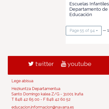
Escuelas Infantiles
Departamento de
Educación
— 1
Page 55 of 94
twitter
youtube
Lege abisua
Hezkuntza Departamentua
Santo Domingo kalea Z/G - 31001 Iruña
T 848 42 65 00 - F 848 42 60 52
educacion.informacion@navarra.es