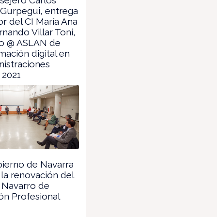
Gurpegui, entrega
tor del CI María Ana
rnando Villar Toni,
io @ ASLAN de
mación digital en
nistraciones
 2021
ierno de Navarra
la renovación del
 Navarro de
ón Profesional