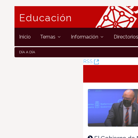
Educación
Inicio
Temas
Información
Directorio
DÍA A DÍA
(Opens
RSS
New
Window)
El Gobierno de 