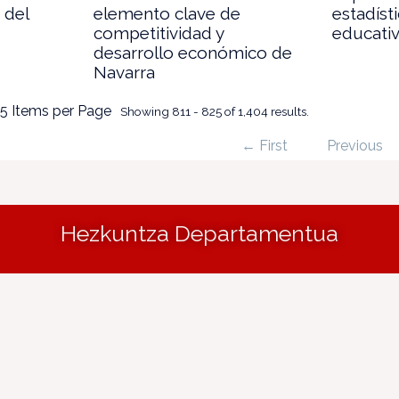
 del
elemento clave de
estadíst
competitividad y
educati
desarrollo económico de
Navarra
5 Items per Page
Showing 811 - 825 of 1,404 results.
← First
Previous
Hezkuntza Departamentua