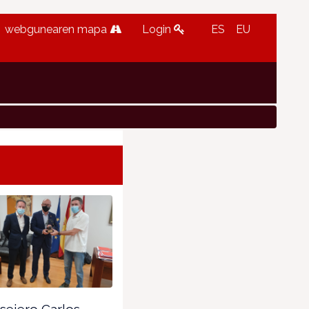
webgunearen mapa
Login
ES
EU
sejero Carlos