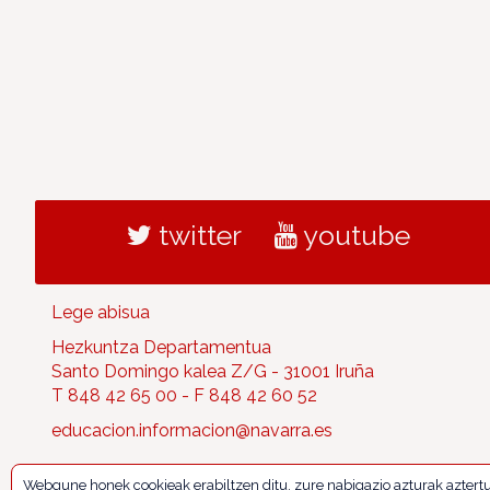
twitter
youtube
Lege abisua
Hezkuntza Departamentua
Santo Domingo kalea Z/G - 31001 Iruña
T 848 42 65 00 - F 848 42 60 52
educacion.informacion@navarra.es
Webgune honek cookieak erabiltzen ditu, zure nabigazio azturak aztert