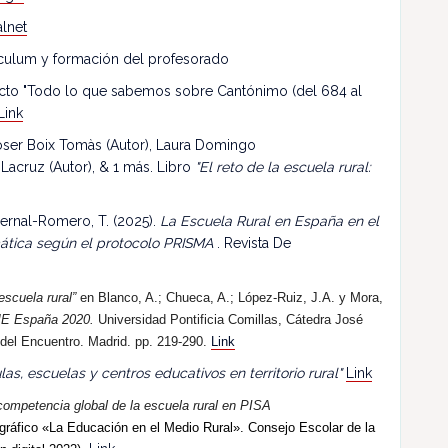
lnet
riculum y formación del profesorado
ecto "Todo lo que sabemos sobre Cantónimo (del 684 al
Link
 Roser Boix Tomàs (Autor), Laura Domingo
 Lacruz (Autor), & 1 más. Libro
"El reto de la escuela rural:
ernal-Romero, T. (2025).
La Escuela Rural en España en el
mática según el protocolo PRISMA
. Revista De
escuela rural”
en Blanco, A.; Chueca, A.; López-Ruiz, J.A. y Mora,
E España 2020.
Universidad Pontificia Comillas, Cátedra José
 del Encuentro. Madrid. pp. 219-290.
Link
las, escuelas y centros educativos en territorio rural"
Link
competencia global de la escuela rural en PISA
ráfico «La Educación en el Medio Rural». Consejo Escolar de la