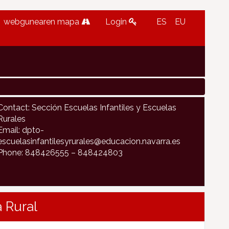
webgunearen mapa
Login
ES
EU
Contact: Sección Escuelas Infantiles y Escuelas
Rurales
Email: dpto-
escuelasinfantilesyrurales@educacion.navarra.es
Phone: 848426555 – 848424803
 Rural