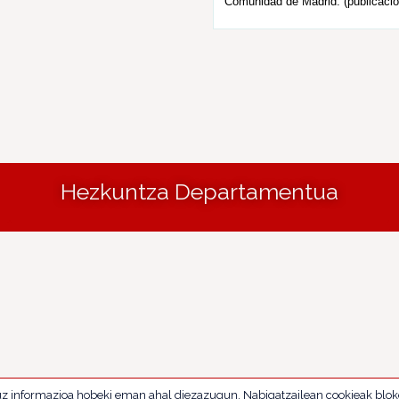
Comunidad de Madrid. (publicació
Hezkuntza Departamentua
uz informazioa hobeki eman ahal diezazugun. Nabigatzailean cookieak blok