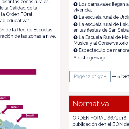
 distintas zonas rurales
Los carnavales llegan a 
e la Calidad de la
vivencial
 la
Orden FOral
La escuela rural de Ur
ad educativa".
La escuela rural de Laku
ón de la Red de Escuelas
en las fiestas de San Seba
ración de las zonas a nivel
La Escuela Rural de Mon
Música y al Conservatorio
Espectáculo de marionet
Albiste gehiago
— 5 Ite
Page 12 of 97
Normativa
ORDEN FORAL 86/2018
,
publicación den el BON de