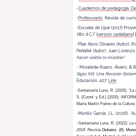
-
Cuadernos de pedagogía. Dia
-
Profesorado
. Revista de cur
-Escuela de Ujué (2017) Proy
780 d.C.)" [
versión castellano
]
-Pilar Abós Olivares (Autor),
Peñafiel (Autor), Juan Lorenzo
hacer visible lo invisible"
.
- Moraleda-Ruano, Álvaro, & B
Siglo XXI: Una Revisión Siste
Educación, 407.
Link
-Santamaría Luna, R. (2020).
“La 
S. [Coord. y Ed.] (2020):
INFORM
María Martín Patino de la Cultura
-Murillo García, J.L. (2026).
"Au
-
Santamaría Luna, R. (202
2
):
La 
2018.
R
evista
Debates.
(8). Monog