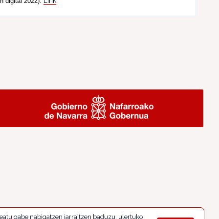
Link
n digital 2022).
eatu gabe nabigatzen jarraitzen baduzu, ulertuko