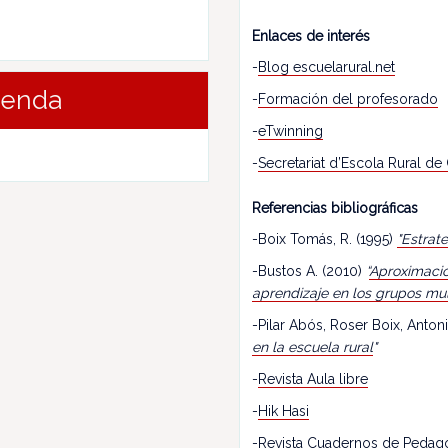
Enlaces de interés
-
Blog escuelarural.net
renda
-
Formación del profesorado
-
eTwinning
-
Secretariat d’Escola Rural de
Referencias bibliográficas
-Boix Tomás, R. (1995)
"Estrat
-Bustos A. (2010)
“
Aproximació
aprendizaje en los grupos mu
-Pilar Abós, Roser Boix, Antoni
en la escuela rural
"
-
Revista Aula libre
-
Hik Hasi
-
Revista Cuadernos de Pedag