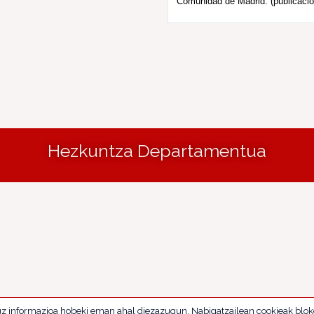
Comunidad de Madrid. (publicació
Hezkuntza Departamentua
uz informazioa hobeki eman ahal diezazugun. Nabigatzailean cookieak blok