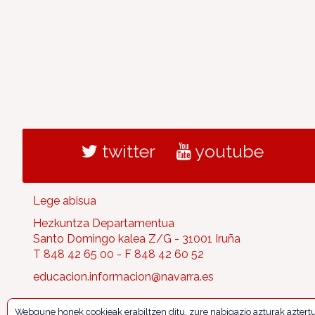
twitter
youtube
Lege abisua
Hezkuntza Departamentua
Santo Domingo kalea Z/G - 31001 Iruña
T 848 42 65 00 - F 848 42 60 52
educacion.informacion@navarra.es
Webgune honek cookieak erabiltzen ditu, zure nabigazio azturak aztert