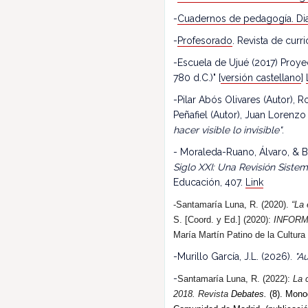
-
Cuadernos de pedagogía. Dia
-
Profesorado
. Revista de cur
-Escuela de Ujué (2017) Proy
780 d.C.)" [
versión castellano
]
-Pilar Abós Olivares (Autor),
Peñafiel (Autor), Juan Lorenzo
hacer visible lo invisible"
.
- Moraleda-Ruano, Álvaro, & B
Siglo XXI: Una Revisión Siste
Educación, 407.
Link
-Santamaría Luna, R. (2020).
“La 
S. [Coord. y Ed.] (2020):
INFORM
María Martín Patino de la Cultura
-Murillo García, J.L. (2026).
"Au
-
Santamaría Luna, R. (202
2
):
La 
2018.
R
evista
Debates.
(8). Monog