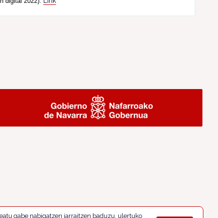
Link
n digital 2022).
eatu gabe nabigatzen jarraitzen baduzu, ulertuko