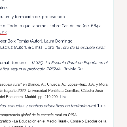
lnet
riculum y formación del profesorado
ecto "Todo lo que sabemos sobre Cantónimo (del 684 al
Link
 Roser Boix Tomàs (Autor), Laura Domingo
 Lacruz (Autor), & 1 más. Libro
"El reto de la escuela rural:
ernal-Romero, T. (2025).
La Escuela Rural en España en el
mática según el protocolo PRISMA
. Revista De
escuela rural”
en Blanco, A.; Chueca, A.; López-Ruiz, J.A. y Mora,
E España 2020.
Universidad Pontificia Comillas, Cátedra José
 del Encuentro. Madrid. pp. 219-290.
Link
las, escuelas y centros educativos en territorio rural"
Link
competencia global de la escuela rural en PISA
ráfico «La Educación en el Medio Rural». Consejo Escolar de la