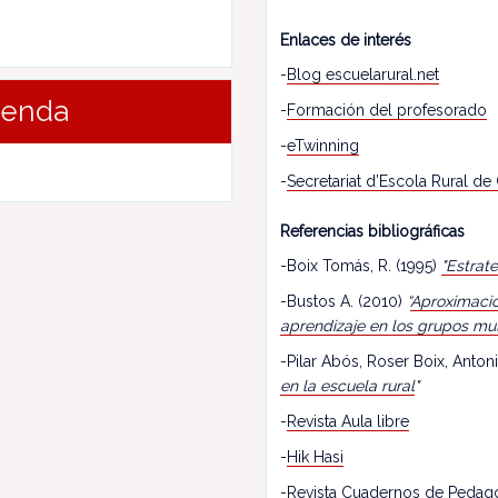
Enlaces de interés
-
Blog escuelarural.net
renda
-
Formación del profesorado
-
eTwinning
-
Secretariat d’Escola Rural de
Referencias bibliográficas
-Boix Tomás, R. (1995)
"Estrat
-Bustos A. (2010)
“
Aproximació
aprendizaje en los grupos mu
-Pilar Abós, Roser Boix, Antoni
en la escuela rural
"
-
Revista Aula libre
-
Hik Hasi
-
Revista Cuadernos de Pedag