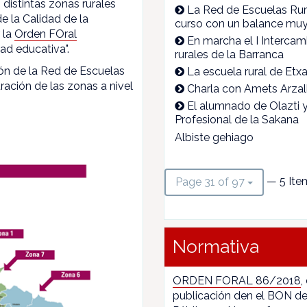
 distintas zonas rurales
La Red de Escuelas Rura
e la Calidad de la
curso con un balance muy 
 la
Orden FOral
En marcha el I Intercam
ad educativa".
rurales de la Barranca
ón de la Red de Escuelas
La escuela rural de Et
ración de las zonas a nivel
Charla con Amets Arzall
El alumnado de Olazti y 
Profesional de la Sakana
Albiste gehiago
— 5 Ite
Page 31 of 97
Normativa
ORDEN FORAL 86/2018
,
publicación den el BON de