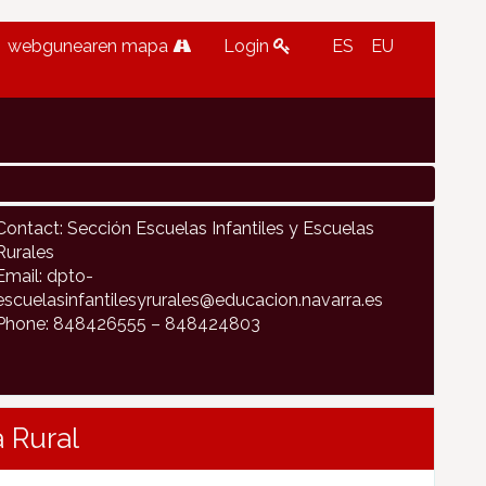
webgunearen mapa
Login
ES
EU
Contact: Sección Escuelas Infantiles y Escuelas
Rurales
Email: dpto-
escuelasinfantilesyrurales@educacion.navarra.es
Phone: 848426555 – 848424803
 Rural