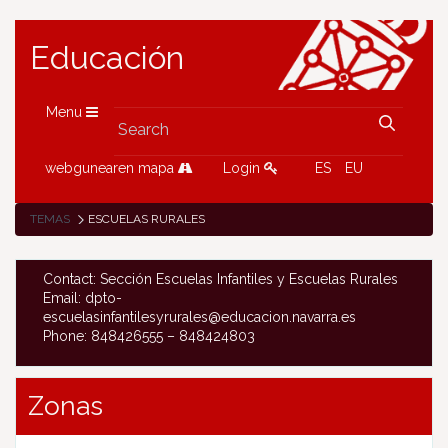
Educación
Menu
webgunearen mapa
Login
ES
EU
TEMAS
ESCUELAS RURALES
Contact: Sección Escuelas Infantiles y Escuelas Rurales
Email: dpto-
escuelasinfantilesyrurales@educacion.navarra.es
Phone: 848426555 – 848424803
Zonas