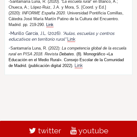
-Santamaría Luna, R. (2020).
“La escuela rural”
en Blanco, A.;
Chueca, A.; López-Ruiz, J.A. y Mora, S. [Coord. y Ed.]
(2020):
INFORME España 2020.
Universidad Pontificia Comillas,
Cátedra José María Martín Patino de la Cultura del Encuentro.
Madrid. pp. 219-290.
Link
-Murillo García, J.L. (2026).
"Aulas, escuelas y centros
educativos en territorio rural"
Link
-
Santamaría Luna, R. (202
2
):
La competencia global de la escuela
rural en PISA 2018.
R
evista
Debates.
(8). Monográfico «La
Educación en el Medio Rural». Consejo Escolar de la Comunidad
Link
de Madrid. (publicación digital 2022).
twitter
youtube