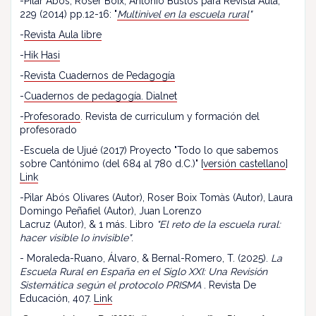
-Pilar Abós, Roser Boix, Antonio Bustos para Revista Aula,
229 (2014) pp.12-16: "
Multinivel en la escuela rural
"
-
Revista Aula libre
-
Hik Hasi
-
Revista Cuadernos de Pedagogía
-
Cuadernos de pedagogía. Dialnet
-
Profesorado
. Revista de curriculum y formación del
profesorado
-Escuela de Ujué (2017) Proyecto "Todo lo que sabemos
sobre Cantónimo (del 684 al 780 d.C.)" [
versión castellano
]
Link
-Pilar Abós Olivares (Autor), Roser Boix Tomàs (Autor), Laura
Domingo Peñafiel (Autor), Juan Lorenzo
Lacruz (Autor), & 1 más. Libro
"El reto de la escuela rural:
hacer visible lo invisible"
.
- Moraleda-Ruano, Álvaro, & Bernal-Romero, T. (2025).
La
Escuela Rural en España en el Siglo XXI: Una Revisión
Sistemática según el protocolo PRISMA
. Revista De
Educación, 407.
Link