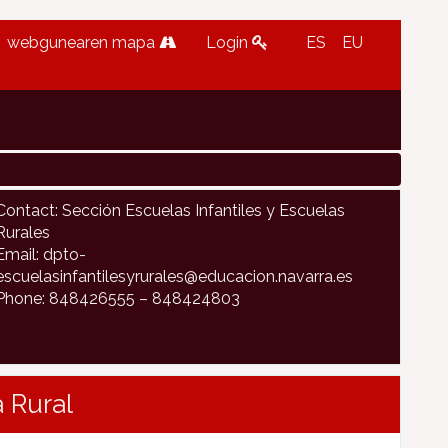
webgunearen mapa
Login
ES
EU
Contact: Sección Escuelas Infantiles y Escuelas
Rurales
Email: dpto-
escuelasinfantilesyrurales@educacion.navarra.es
Phone: 848426555 – 848424803
 Rural