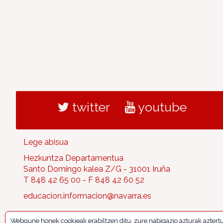
twitter
youtube
Lege abisua
Hezkuntza Departamentua
Santo Domingo kalea Z/G - 31001 Iruña
T 848 42 65 00 - F 848 42 60 52
educacion.informacion@navarra.es
Webgune honek cookieak erabiltzen ditu, zure nabigazio azturak aztert