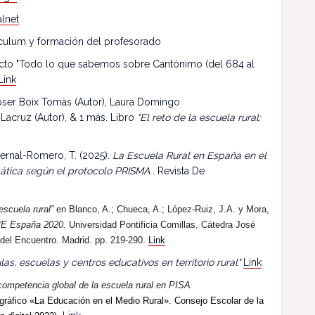
lnet
riculum y formación del profesorado
ecto "Todo lo que sabemos sobre Cantónimo (del 684 al
Link
 Roser Boix Tomàs (Autor), Laura Domingo
 Lacruz (Autor), & 1 más. Libro
"El reto de la escuela rural:
ernal-Romero, T. (2025).
La Escuela Rural en España en el
mática según el protocolo PRISMA
. Revista De
escuela rural”
en Blanco, A.; Chueca, A.; López-Ruiz, J.A. y Mora,
E España 2020.
Universidad Pontificia Comillas, Cátedra José
 del Encuentro. Madrid. pp. 219-290.
Link
las, escuelas y centros educativos en territorio rural"
Link
competencia global de la escuela rural en PISA
ráfico «La Educación en el Medio Rural». Consejo Escolar de la