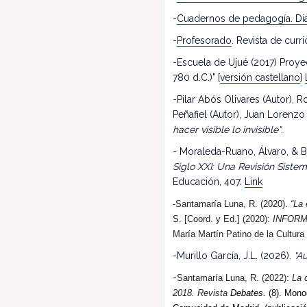
-
Cuadernos de pedagogía. Dia
-
Profesorado
. Revista de cur
-Escuela de Ujué (2017) Proy
780 d.C.)" [
versión castellano
]
-Pilar Abós Olivares (Autor),
Peñafiel (Autor), Juan Lorenzo
hacer visible lo invisible"
.
- Moraleda-Ruano, Álvaro, & B
Siglo XXI: Una Revisión Siste
Educación, 407.
Link
-Santamaría Luna, R. (2020).
“La 
S. [Coord. y Ed.] (2020):
INFORM
María Martín Patino de la Cultura
-Murillo García, J.L. (2026).
"Au
-
Santamaría Luna, R. (202
2
):
La 
2018.
R
evista
Debates.
(8). Monog