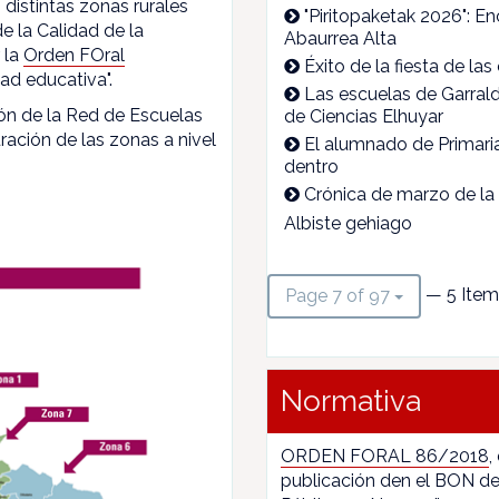
 distintas zonas rurales
"Piritopaketak 2026": En
e la Calidad de la
Abaurrea Alta
 la
Orden FOral
Éxito de la fiesta de l
ad educativa".
Las escuelas de Garrald
ón de la Red de Escuelas
de Ciencias Elhuyar
ración de las zonas a nivel
El alumnado de Primari
dentro
Crónica de marzo de la
Albiste gehiago
— 5 Item
Page 7 of 97
Normativa
ORDEN FORAL 86/2018
,
publicación den el BON de