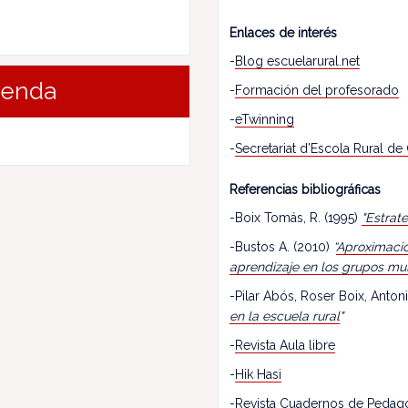
Enlaces de interés
-
Blog escuelarural.net
renda
-
Formación del profesorado
-
eTwinning
-
Secretariat d’Escola Rural de
Referencias bibliográficas
-Boix Tomás, R. (1995)
"Estrat
-Bustos A. (2010)
“
Aproximació
aprendizaje en los grupos mu
-Pilar Abós, Roser Boix, Antoni
en la escuela rural
"
-
Revista Aula libre
-
Hik Hasi
-
Revista Cuadernos de Pedag