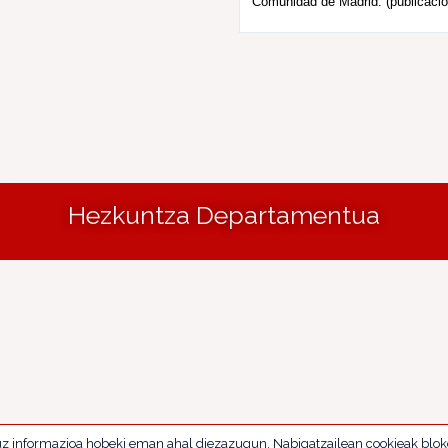
Comunidad de Madrid. (publicació
Hezkuntza Departamentua
uz informazioa hobeki eman ahal diezazugun. Nabigatzailean cookieak blok