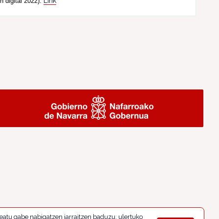
Link
n digital 2022).
eatu gabe nabigatzen jarraitzen baduzu, ulertuko