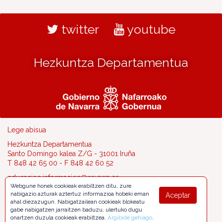
twitter
youtube
Hezkuntza Departamentua
Lege abisua
Hezkuntza Departamentua
Santo Domingo kalea Z/G - 31001 Iruña
T 848 42 65 00 - F 848 42 60 52
educacion.informacion@navarra.es
Webgune honek cookieak erabiltzen ditu, zure
nabigazio azturak aztertuz informazioa hobeki eman
Aceptar
ahal diezazugun. Nabigatzailean cookieak blokeatu
gabe nabigatzen jarraitzen baduzu, ulertuko dugu
onartzen duzula cookieak erabiltzea.
Argibide gehiago
.