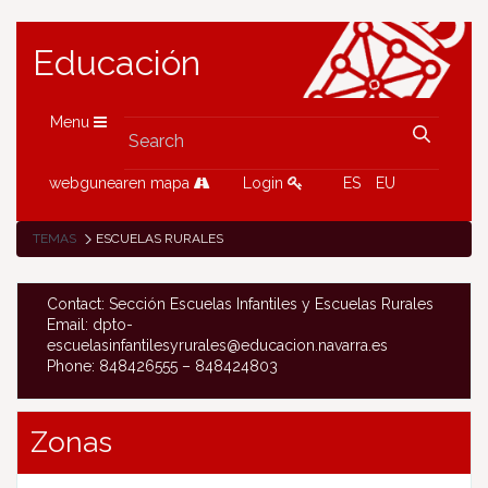
Educación
Menu
webgunearen mapa
Login
ES
EU
TEMAS
ESCUELAS RURALES
Contact: Sección Escuelas Infantiles y Escuelas Rurales
Email: dpto-
escuelasinfantilesyrurales@educacion.navarra.es
Phone: 848426555 – 848424803
Zonas