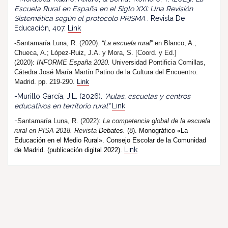
Escuela Rural en España en el Siglo XXI: Una Revisión
Sistemática según el protocolo PRISMA
. Revista De
Educación, 407.
Link
-Santamaría Luna, R. (2020).
“La escuela rural”
en Blanco, A.;
Chueca, A.; López-Ruiz, J.A. y Mora, S. [Coord. y Ed.]
(2020):
INFORME España 2020.
Universidad Pontificia Comillas,
Cátedra José María Martín Patino de la Cultura del Encuentro.
Madrid. pp. 219-290.
Link
-Murillo García, J.L. (2026).
"Aulas, escuelas y centros
educativos en territorio rural"
Link
-
Santamaría Luna, R. (202
2
):
La competencia global de la escuela
rural en PISA 2018.
R
evista
Debates.
(8). Monográfico «La
Educación en el Medio Rural». Consejo Escolar de la Comunidad
Link
de Madrid. (publicación digital 2022).