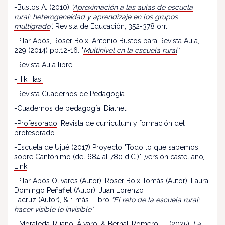
-Bustos A. (2010)
“
Aproximación a las aulas de escuela
rural: heterogeneidad y aprendizaje en los grupos
multigrado
”.
Revista de Educación, 352-378 orr.
-Pilar Abós, Roser Boix, Antonio Bustos para Revista Aula,
229 (2014) pp.12-16: "
Multinivel en la escuela rural
"
-
Revista Aula libre
-
Hik Hasi
-
Revista Cuadernos de Pedagogía
-
Cuadernos de pedagogía. Dialnet
-
Profesorado
. Revista de curriculum y formación del
profesorado
-Escuela de Ujué (2017) Proyecto "Todo lo que sabemos
sobre Cantónimo (del 684 al 780 d.C.)" [
versión castellano
]
Link
-Pilar Abós Olivares (Autor), Roser Boix Tomàs (Autor), Laura
Domingo Peñafiel (Autor), Juan Lorenzo
Lacruz (Autor), & 1 más. Libro
"El reto de la escuela rural:
hacer visible lo invisible"
.
- Moraleda-Ruano, Álvaro, & Bernal-Romero, T. (2025).
La