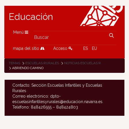
Educación
Menú
mapa del sitio
Acceso
ES
EU
TEMAS
ESCUELAS RURALES
NOTICIAS ESCUELAS RURALES
ABRIENDO CAMINO
Contacto: Sección Escuelas Infantiles y Escuelas
Rurales
Correo electrónico: dpto-
escuelasinfantilesyrurales@educacion.navarra.es
Teléfono: 848426555 – 848424803