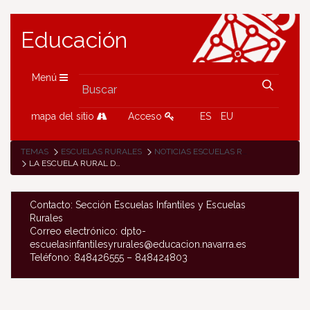
Educación
Menú
mapa del sitio
Acceso
ES
EU
TEMAS
ESCUELAS RURALES
NOTICIAS ESCUELAS RURALES
LA ESCUELA RURAL DE ALMANDOZ, DE CAMPAMENTO
Contacto: Sección Escuelas Infantiles y Escuelas
Rurales
Correo electrónico: dpto-
escuelasinfantilesyrurales@educacion.navarra.es
Teléfono: 848426555 – 848424803