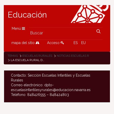
Educación
Menú
mapa del sitio
Acceso
ES
EU
TEMAS
ESCUELAS RURALES
NOTICIAS ESCUELAS RURALES
LA ESCUELA RURAL DE CÁSEDA HA CELEBRADO SU YA TRADICIONAL ALMUERZO SOLIDARIO ANUAL
Contacto: Sección Escuelas Infantiles y Escuelas
Rurales
Correo electrónico: dpto-
escuelasinfantilesyrurales@educacion.navarra.es
Teléfono: 848426555 – 848424803