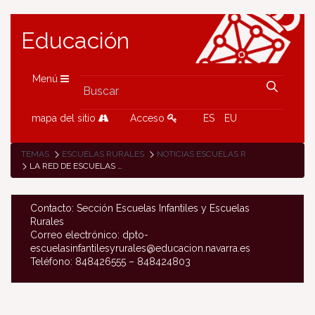
Educación
Menú
mapa del sitio
Acceso
ES
EU
TEMAS
ESCUELAS RURALES
NOTICIAS ESCUELAS RURALES
LA RED DE ESCUELAS RURALES DE NAVARRA CIERRA EL PRIMER CUATRIMESTRE DEL CURSO CON UN BALANCE MUY POSITIVO DEL TRABAJO REALIZADO
Contacto: Sección Escuelas Infantiles y Escuelas
Rurales
Correo electrónico: dpto-
escuelasinfantilesyrurales@educacion.navarra.es
Teléfono: 848426555 – 848424803