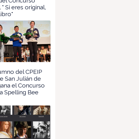
 del Concurso
" Si eres original,
libro"
umno del CPEIP
e San Julián de
gana el Concurso
a Spelling Bee