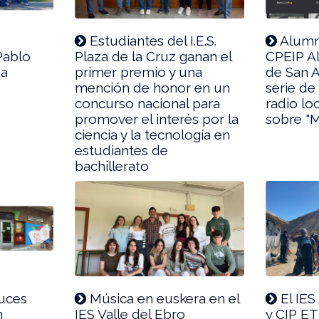
Estudiantes del I.E.S.
Alumn
Pablo
Plaza de la Cruz ganan el
CPEIP Al
sa
primer premio y una
de San A
mención de honor en un
serie de
concurso nacional para
radio lo
promover el interés por la
sobre "M
ciencia y la tecnología en
estudiantes de
bachillerato
uces
Música en euskera en el
El IES
n
IES Valle del Ebro
y CIP ET