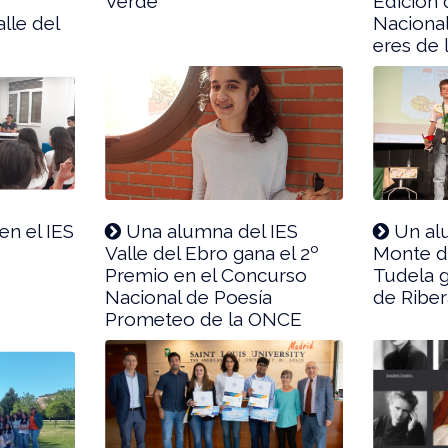
r
Verde
Edición
lle del
Nacional 
eres de 
en el IES
Una alumna del IES
Un al
a
Valle del Ebro gana el 2º
Monte d
Premio en el Concurso
Tudela 
Nacional de Poesía
de Riber
Prometeo de la ONCE