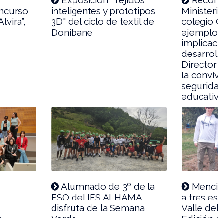
oncurso
inteligentes y prototipos
Ministeri
lvira”,
3D" del ciclo de textil de
colegio
Donibane
ejemplo
implicac
desarrol
Director
la conviv
segurida
educativ
Alumnado de 3º de la
Menció
ESO del IES ALHAMA
a tres e
disfruta de la Semana
Valle del