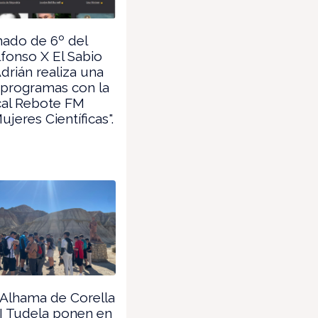
ado de 6º del
fonso X El Sabio
drián realiza una
 programas con la
cal Rebote FM
ujeres Científicas".
 Alhama de Corella
I Tudela ponen en