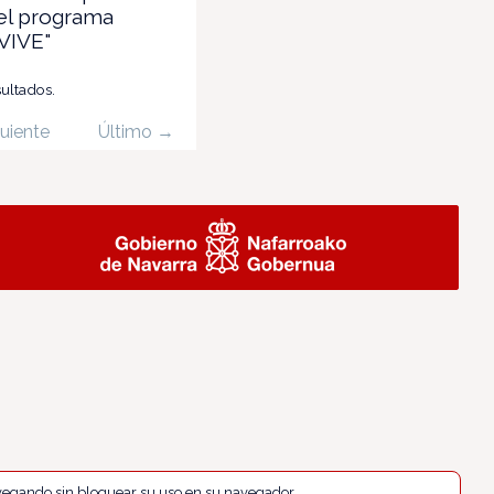
el programa
VIVE"
sultados.
uiente
Último →
navegando sin bloquear su uso en su navegador