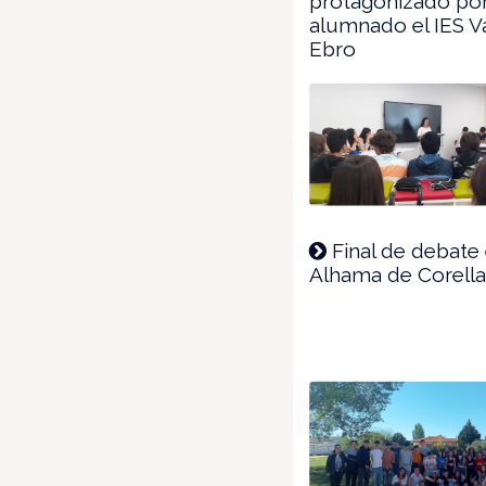
protagonizado po
alumnado el IES Va
Ebro
Final de debate 
Alhama de Corell