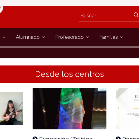
s
Alumnado
Profesorado
Familias
Desde los centros
,
Exposición "Tejidos
Recon