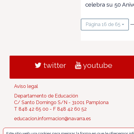
celebra su 50 Aniv
—
Página 16 de 65
twitter
youtube
Aviso legal
Departamento de Educación
C/ Santo Domingo S/N - 31001 Pamplona
T 848 42 65 00 - F 848 42 60 52
educacion.informacion@navarra.es
Este sitio web usa cookies para mejorar la forma en que le ofrecemos i