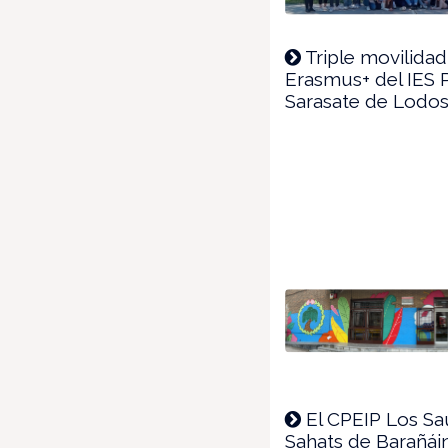
Triple movilidad
Erasmus+ del IES 
Sarasate de Lodo
El CPEIP Los Sa
Sahats de Barañái