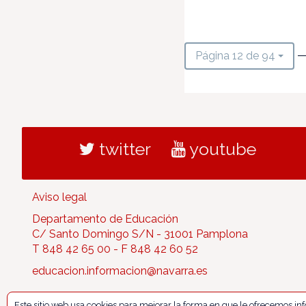
—
Página 12 de 94
twitter
youtube
Aviso legal
Departamento de Educación
C/ Santo Domingo S/N - 31001 Pamplona
T 848 42 65 00 - F 848 42 60 52
educacion.informacion@navarra.es
Este sitio web usa cookies para mejorar la forma en que le ofrecemos i