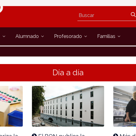
s
Alumnado
Profesorado
Familias
Día a día
riza la
El BON publica la
Más d