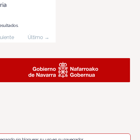
ria
esultados.
uiente
Último →
navegando sin bloquear su uso en su navegador