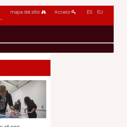
mapa del sitio
Acceso
ES
EU
e 16.000