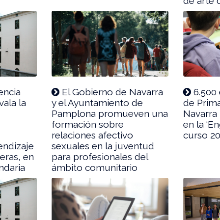
de arte 
encia
El Gobierno de Navarra
6.500 
vala la
y el Ayuntamiento de
de Prima
Pamplona promueven una
Navarra 
formación sobre
en la ‘E
relaciones afectivo
curso 2
endizaje
sexuales en la juventud
eras, en
para profesionales del
ndaria
ámbito comunitario