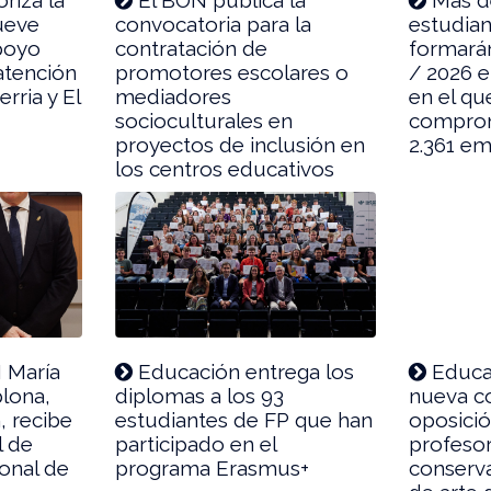
ueve
convocatoria para la
estudian
apoyo
contratación de
formará
atención
promotores escolares o
/ 2026 e
rria y El
mediadores
en el qu
socioculturales en
comprom
proyectos de inclusión en
2.361 em
los centros educativos
I María
Educación entrega los
Educa
lona,
diplomas a los 93
nueva c
, recibe
estudiantes de FP que han
oposició
l de
participado en el
profesor
onal de
programa Erasmus+
conserva