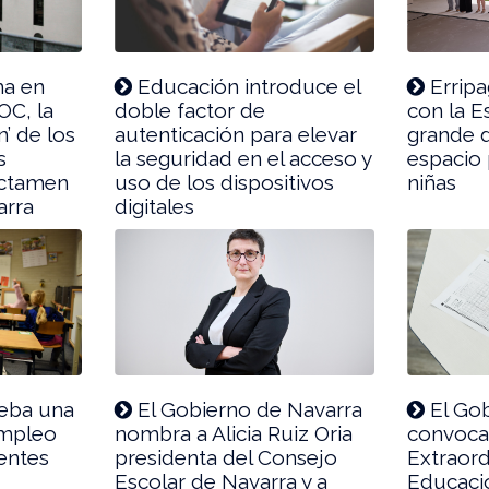
ma en
Educación introduce el
Erripa
OC, la
doble factor de
con la E
n’ de los
autenticación para elevar
grande 
s
la seguridad en el acceso y
espacio 
dictamen
uso de los dispositivos
niñas
arra
digitales
eba una
El Gobierno de Navarra
El Gob
empleo
nombra a Alicia Ruiz Oria
convoca
entes
presidenta del Consejo
Extraord
Escolar de Navarra y a
Educaci